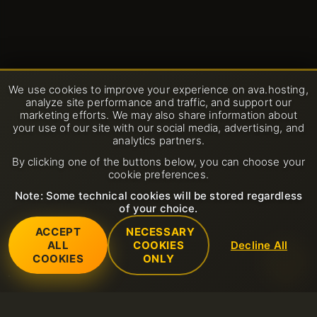
We use cookies to improve your experience on ava.hosting,
analyze site performance and traffic, and support our
marketing efforts. We may also share information about
your use of our site with our social media, advertising, and
analytics partners.
By clicking one of the buttons below, you can choose your
cookie preferences.
Note: Some technical cookies will be stored regardless
of your choice.
ACCEPT
NECESSARY
ALL
COOKIES
Decline All
COOKIES
ONLY