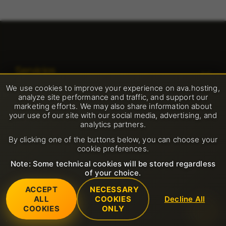
Servicios
We use cookies to improve your experience on ava.hosting,
Servidores dedicados
analyze site performance and traffic, and support our
Soporte
marketing efforts. We may also share information about
Dominio
your use of our site with our social media, advertising, and
Abrir nuevo ticket de soporte
analytics partners.
Empresa
Litespeed hosting
By clicking one of the buttons below, you can choose your
FAQ
cookie preferences.
Sobre nosotros
Certificados SSL
Reglas
Base de conocimientos
Note: Some technical cookies will be stored regardless
Contactos
of your choice.
Hosting compartido
Política de uso aceptable
ACCEPT
NECESSARY
Centro de datos
VPS
ALL
COOKIES
Decline All
Términos del servicio
© 2001-2026 Avahost
COOKIES
ONLY
Todos los derechos reservados
Noticias
Alojamiento de correo
Política de reembolso