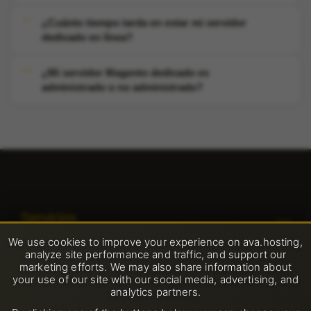
¿Cuánto tiempo tarda en estar mi servidor
dedicado en línea?
¿Mi servidor Magento dedicado es
administrado o no administrado?
Servicios
We use cookies to improve your experience on ava.hosting,
Servidores dedicados
analyze site performance and traffic, and support our
Soporte
marketing efforts. We may also share information about
Dominio
your use of our site with our social media, advertising, and
Abrir nuevo ticket de soporte
analytics partners.
Empresa
Litespeed hosting