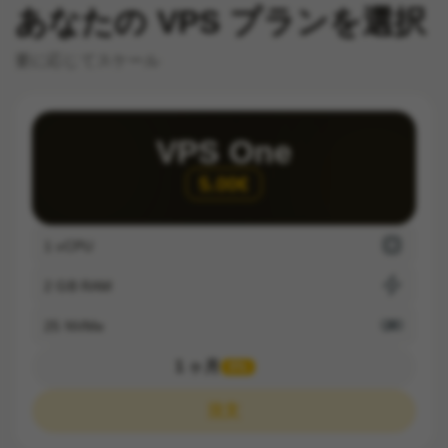
あなたの VPS プランを選択
要に応じてスケール
VPS One
5.00€
1
vCPU
2
GB RAM
25
NVMe
1 ヶ月
0%
注文