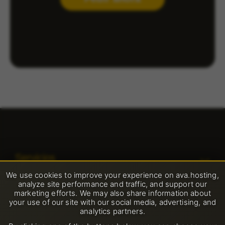
Servicios
We use cookies to improve your experience on ava.hosting,
Servidores dedicados
analyze site performance and traffic, and support our
Soporte
marketing efforts. We may also share information about
Dominio
your use of our site with our social media, advertising, and
Abrir nuevo ticket de soporte
analytics partners.
Empresa
Litespeed hosting