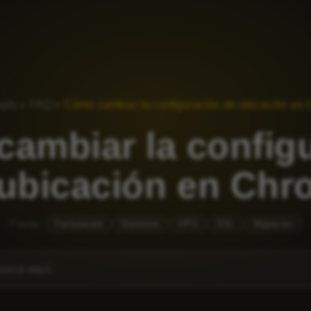
yfa
»
FAQ
»
Cómo cambiar la configuración de ubicación en
ambiar la config
 ubicación en Chr
Popular:
Facturación
Dominios
VPS
SSL
Migración