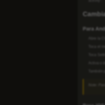
activity”.
Cambia
Para And
Abre la
C
Toca el m
Toca
Sett
Activa o d
También p
Note:
Para