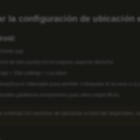
r la configuración de ubicación 
roid:
hrome app
.
enú de tres puntos en la esquina superior derecha.
ings
>
Site settings
>
Location
.
esactiva el interruptor para permitir o bloquear el acceso a la 
uedes gestionar excepciones para sitios específicos.
 controlar los servicios de ubicación a nivel del dispositivo, 