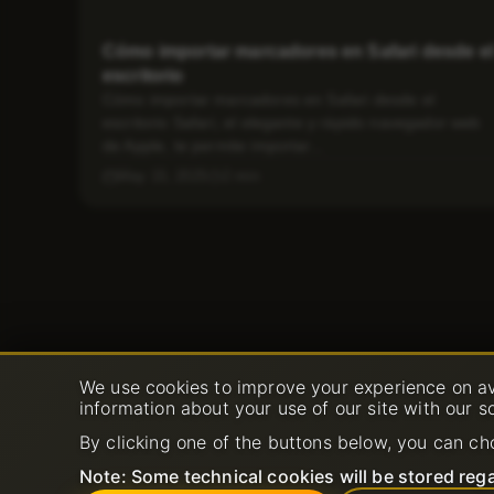
Cómo importar marcadores en Safari desde el
escritorio
Cómo importar marcadores en Safari desde el
escritorio Safari, el elegante y rápido navegador web
de Apple, te permite importar...
May 15, 2025
2 min
We use cookies to improve your experience on av
information about your use of our site with our s
By clicking one of the buttons below, you can ch
Note: Some technical cookies will be stored rega