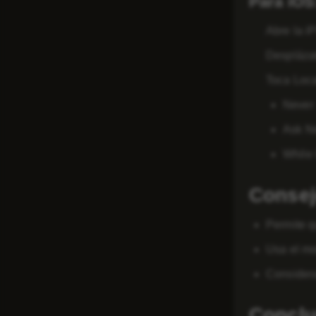
Para iOS
Abre la
i
Desplázat
Toca
Loca
Never
Ask N
While 
Consej
Permite q
Usa el mo
Considera
Conclu