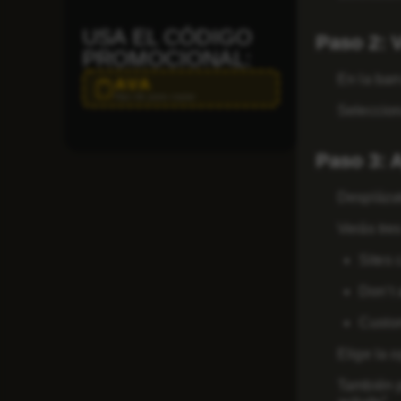
USA EL CÓDIGO
Paso 2: 
PROMOCIONAL:
En la barr
AVA
Haz clic para copiar
Seleccio
Paso 3: A
Desplázat
Verás tre
Sites 
Don’t 
Custom
Elige la 
También