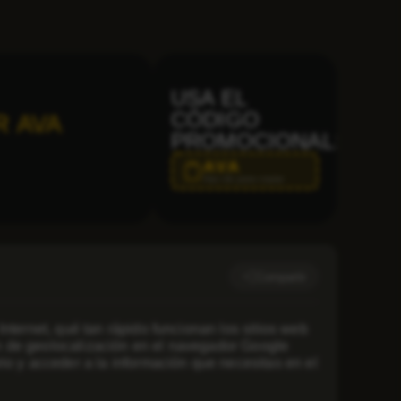
USA EL
CÓDIGO
R AVA
PROMOCIONAL:
AVA
Haz clic para copiar
Compartir
nternet, qué tan rápido funcionan los sitios web
ión de geolocalización en el navegador Google
io y acceder a la información que necesitas en el