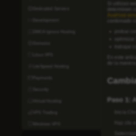
Si utilizas w
Dedicated Servers
determinen c
AvaHost serv
Development
combinado co
probar co
DMCA Ignore Hosting
optimizar
Domains
trabajar 
Linux VPS
En este artí
de la manera 
LiteSpeed Hosting
Payments
Cambia
Security
Paso 1: 
Virtual Hosting
Inicia Ch
VPS Trading
Haz clic 
Windows VPS
Seleccio