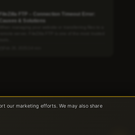
FileZilla FTP – Connection Timeout Error:
Causes & Solutions
When managing your website or transferring files to a
remote server, FileZilla FTP is one of the most trusted
tools...
Feb 28, 2025
4 min
ort our marketing efforts. We may also share