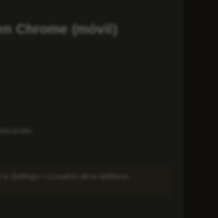
en Chrome (móvil)
ubicación.
ve a
Settings
>
Location
de tu teléfono.