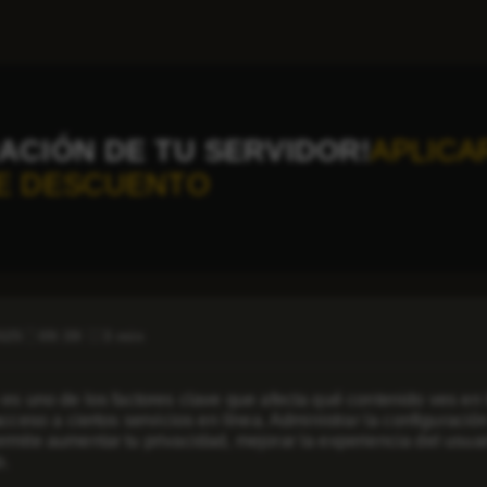
ACIÓN DE TU SERVIDOR!
APLICA
E DESCUENTO
025
09:39
3 min
es uno de los factores clave que afecta qué contenido ves en I
acceso a ciertos servicios en línea. Administrar la configurac
mite aumentar tu privacidad, mejorar la experiencia del usuar
o.