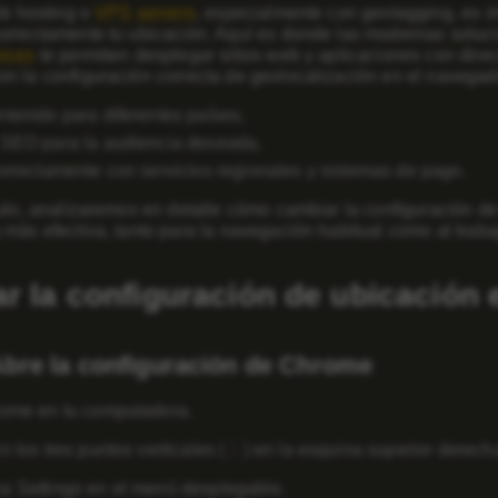
eb hosting o
VPS servers
, especialmente con geotagging, es i
orrectamente tu ubicación. Aquí es donde las modernas soluci
ices
te permiten desplegar sitios web y aplicaciones con dire
n la configuración correcta de geolocalización en el navegad
ntenido para diferentes países,
 SEO para la audiencia deseada,
correctamente con servicios regionales y sistemas de pago.
culo, analizaremos en detalle cómo cambiar la configuración 
más efectiva, tanto para la navegación habitual como al traba
r la configuración de ubicación 
Abre la configuración de Chrome
rome en tu computadora.
en los tres puntos verticales (⋮) en la esquina superior derech
na
Settings
en el menú desplegable.