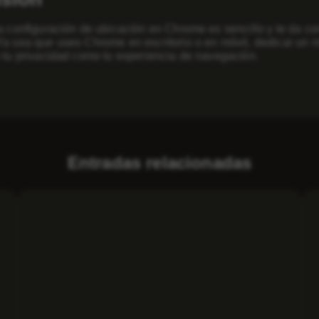
la configuración de ubicación en Chrome es sencillo y te da c
Ya sea que uses Chrome en escritorio o en móvil, dedicar un 
o tu privacidad como tu experiencia de navegación.
Entradas relacionadas