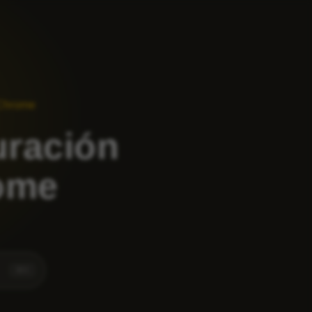
 Chrome
uración
ome
⌘
K