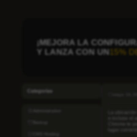
¡MEJORA LA CONFIGUR
Y LANZA CON UN
15% D
Categorías
mayo 14, 2
Administration
La ubicación 
e incluso el 
Backup
Chrome te per
lugar correct
CMS Hosting