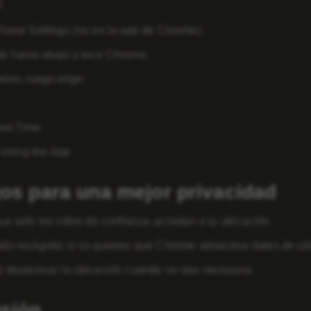
:
Phone Settings
(no en la app de Chrome).
e hacia abajo y toca
Chrome
.
tion
, luego elige:
ext Time
Using the App
os para una mejor privacidad
ue solo los sitios de confianza accedan a tu ubicación.
do incógnito si no quieres que Chrome almacene datos de ub
 desactivar la ubicación cuando no sea necesaria.
sión