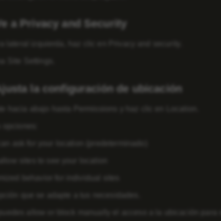
Ve a Privacy and Security
a lateral izquierda, haz clic en
Privacy and security
.
na
Site Settings
.
justa la configuración de ubicación
e hacia abajo hasta
Permissions
y haz clic en
Location
.
s opciones:
can ask for your location
(predeterminado)
allow sites to see your location
ized behavior for individual sites
opción que se adapte a tus necesidades.
 puedes
allow or block manually
el acceso a la ubicación para 