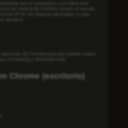
mportante que el navegador y los sitios web
ones de hosting de AvaHost vienen al rescate.
cciones IP de las regiones deseadas, lo que,
or, ayuda a:
de ubicación de Chrome para que puedas usarla
jar con hosting y desarrollo web.
en Chrome (escritorio)
a.