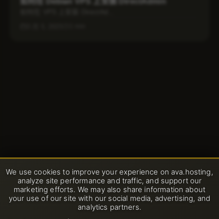
如何在 Debian VPS 上安装 DirectAdmin
如何在 VPS 上安装 DirectAd...
1 min
3 月 5, 2025
We use cookies to improve your experience on ava.hosting,
analyze site performance and traffic, and support our
marketing efforts. We may also share information about
your use of our site with our social media, advertising, and
analytics partners.