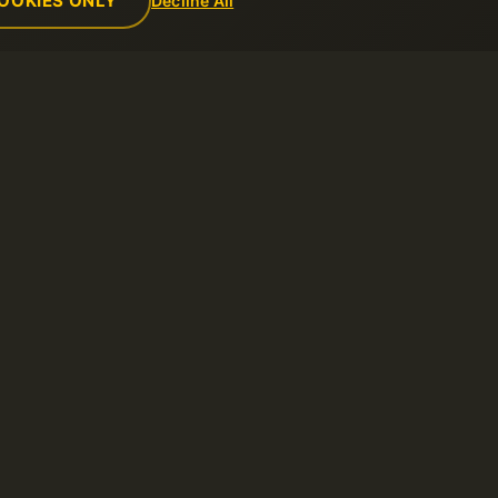
OOKIES ONLY
Decline All
公司
规则
关于我们
可接受使用政
联系方式
服务条款
数据中心
退款政策
新闻
使用条款
联盟计划
隐私政策
付款方式
举报滥用