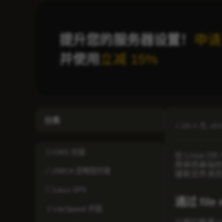
提升您的服务器设置！
申请
并使用
立减 15%
分类
26 4 月, 20
CMS 托管
在 Linux O
简单而基础的操
DMCA 忽略型托管
建新文件夹
Linux VPS
通过 fil
LiteSpeed 托管