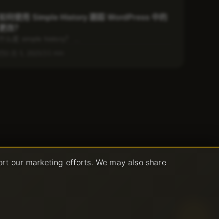
如何使用 Simple History 跟踪 WordPress 中的
更改？
什么是 simple history？ ...
1 min
3 月 5, 2025
ort our marketing efforts. We may also share