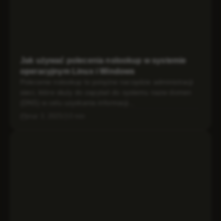
Jak używać polecenia nslookup w systemie
operacyjnym Linux i Windows
Polecenie nslookup to potężne narzędzie administracji
sieci, które służy do zapytań do systemu nazw domen
(DNS) w celu uzyskania informacji...
mar 3, 2025
3 min