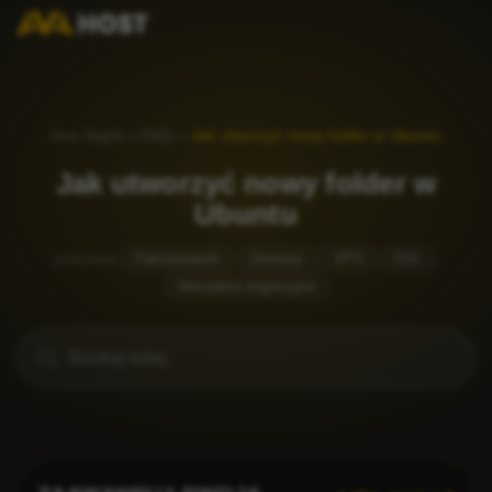
Ana Sayfa
»
FAQ
»
Jak utworzyć nowy folder w Ubuntu
Jak utworzyć nowy folder w
Ubuntu
popularne
Fakturowanie
Domeny
VPS
SSL
Narzędzia migracyjne