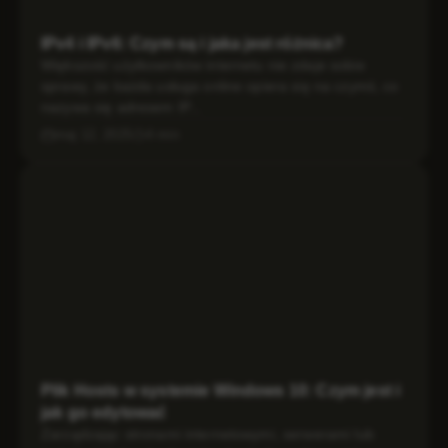
IPv4 i IPv6: Czym są i jaka jest różnica?
Większość użytkowników internetu nie zdaje sobie
sprawy, że każda usługa online opiera się na czymś, co
nazywa się adresem IP...
maj 12, 2025
4 min
Plik Hosts w systemie Windows 10: Czym jest i
jak go edytować
Zarządzając stronami internetowymi, serwerami lub