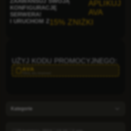
ZAAWANSUJ SWOJĄ
APLIKUJ
KONFIGURACJĘ
AVA
SERWERA!
I URUCHOM Z
15% ZNIŻKI
UŻYJ KODU PROMOCYJNEGO:
AVA
Kliknij, aby skopiować
Kategorie
Administration
26 kwietnia, 2024
13:10
2 min