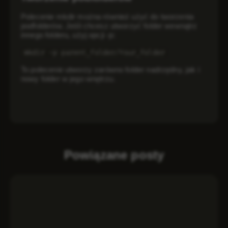
Polecenie mkdir można również użyć do tworzenia
podfolderów. Jeśli chcesz utworzyć folder wewnątrz
innego folderu, użyj opcji -p:
mkdir -p parent_folder/Your_folder
To polecenie utworzy zarówno folder nadrzędny, jak i
nowy folder w jego wnętrzu.
Powiązane posty