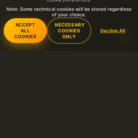
Note: Some technical cookies will be stored regardless
of your choice.
ACCEPT
NECESSARY
ALL
COOKIES
Decline All
COOKIES
ONLY
Usługi
Serwery dedykowane
Wsparcie
Domena
Otwórz nowe zgłoszenie wsparcia
Firma
hosting Litespeed
FAQ
O nas
Certyfikaty SSL
Zasady
Baza wiedzy