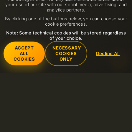
your use of our site with our social media, advertising, and
analytics partners.
By clicking one of the buttons below, you can choose your
cookie preferences.
Note: Some technical cookies will be stored regardless
of your choice.
ACCEPT
NECESSARY
ALL
COOKIES
Decline All
COOKIES
ONLY
Usługi
Serwery dedykowane
Wsparcie
Domena