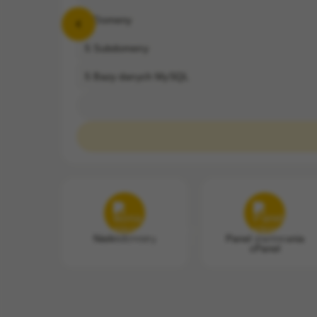
2
Domeny
5
Subdomeny
5
Bazy danych MySQL
Nielimitowany
Panel sterowania
cPanel