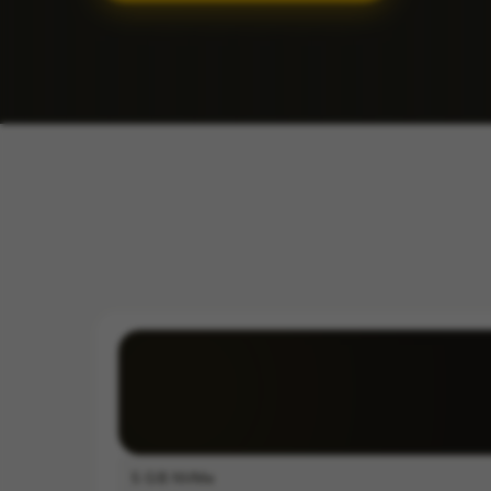
5
GB NVMe