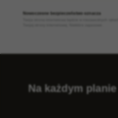
Nowoczesne bezpieczeństwo oznacza
Twoja strona internetowa będzie w niezawodnych ręka
Twojej strony internetowej. Niektóre zapasowe.
Na każdym planie