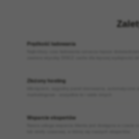
Zale
Prędkość ładowania
Najkrótszy czas ładowania oznacza lepsze doświadczeni
zawiera wtyczkę DISCZ cache dla lepszej wydajności str
Złożony hosting
kliknięciem, wygodny panel sterowania, automatyczne a
marketingowe - wszystkie te i wiele innych
Wsparcie ekspertów
Nasza usługa wsparcia klienta jest dostępna w czacie 
lub strefy czasowej, w której się naszych ekspertów.