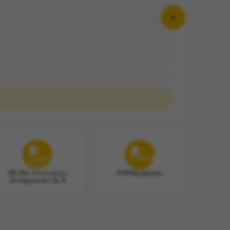
99,9% Gwarancja
PHPMyAdmin
dostępności SLA