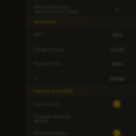
Maksymalna liczba
5
zarejestrowanych domen
WYDAJNOŚĆ
1024
IOPS
1.5 GB
Pamięć fizyczna
100%
Prędkość CPU
10Mbps
IO
FUNKCJE W ZESTAWIE
Darmowy SSL
Darmowa rejestracja
domeny
cPanel w zestawie