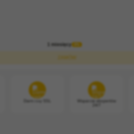
1 miesięcy
0%
ZAMÓW
Darmowy SSL
Wsparcie ekspertów
24/7