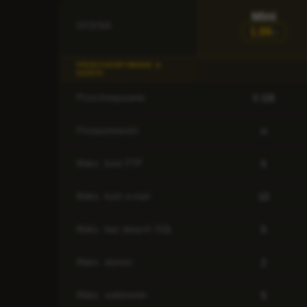
Mini
OCENA
1.99
€/
PRZECHOWYWANIE &
KONTA
5 GB
Przechowywanie
∞
Przepustowość
5
Maks. kont FTP
10
Maks. kont e-mail
5
Maks. baz danych SQL
2
Maks. domen
5
Maks. subdomen