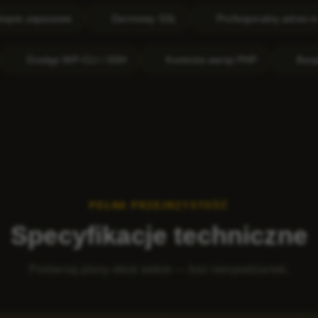
Darmowy SSL
Profesjonalny adres e-mail
99
cja z Gitem
Dostęp WP-CLI i SSH
Kontrola wersji PH
PEŁNA PRZEJRZYSTOŚĆ
Specyfikacje techniczne
Porównaj plany obok siebie — bez niespodzianek.