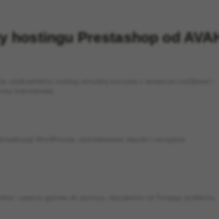
ty hostingu Prestashop od AV
a użytkowników, hosting wirtualny korzysta z serwerów LiteSpeed i
ony internetowej.
ktualizacje WordPressa, zainstalowane wtyczki i narzędzia
online i zawsze gotowa do pomocy, niezależnie od Twojego problemu