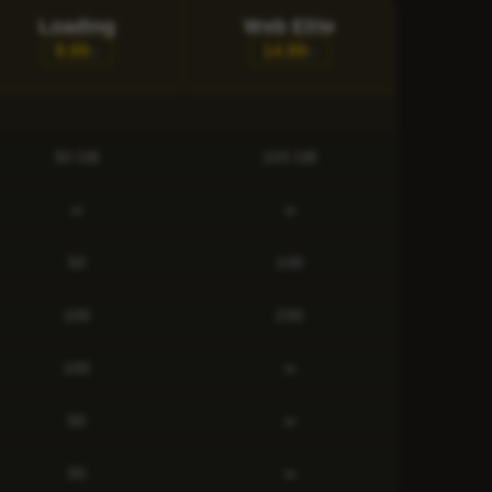
Loading
Web Elite
9.99
14.99
€/
€/
50 GB
100 GB
∞
∞
50
100
100
200
100
∞
50
∞
50
∞