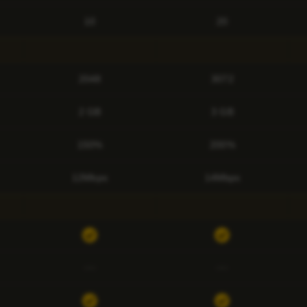
10
20
2048
3072
2 GB
3 GB
150%
200%
12Mbps
14Mbps