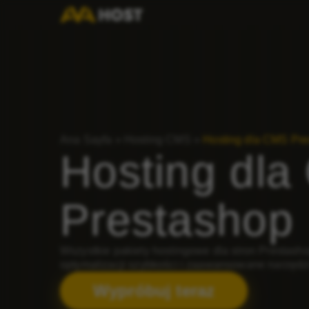
Ana Sayfa
»
Hosting CMS
»
Hosting dla CMS Pre
Hosting dl
Prestashop
Wszystkie pakiety hostingowe dla stron Prestas
optymalizacji szybkości i zaawansowane narzędz
Wypróbuj teraz