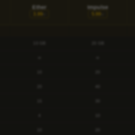
Ether
Impulse
3.99
5.99
€/
€/
10 GB
20 GB
∞
∞
10
20
20
40
15
30
4
10
10
20