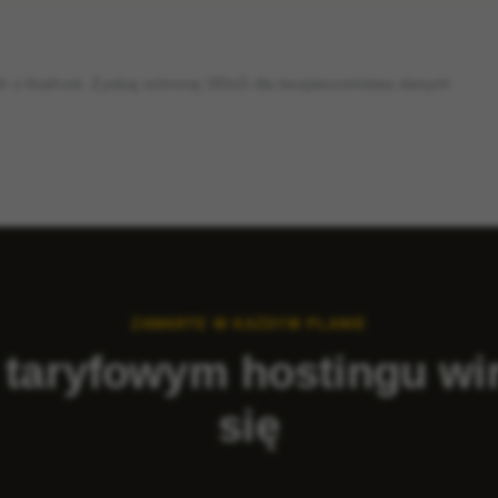
ch z Avahost. Zyskaj ochronę DDoS dla bezpieczeństwa danych
ZAWARTE W KAŻDYM PLANIE
 taryfowym hostingu wir
się