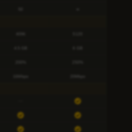
50
∞
4096
5120
4.5 GB
6 GB
200%
250%
16Mbps
20Mbps