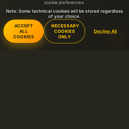
cookie preferences.
Note: Some technical cookies will be stored regardless
of your choice.
ACCEPT
NECESSARY
ALL
COOKIES
Decline All
COOKIES
ONLY
Usługi
Serwery dedykowane
Wsparcie
Domena
Otwórz nowe zgłoszenie wsparcia
Firma
hosting Litespeed
FAQ
O nas
Certyfikaty SSL
Zasady