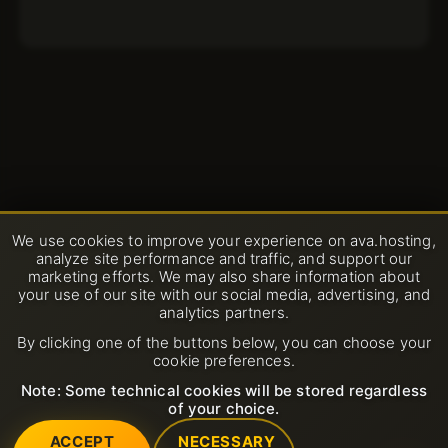
We use cookies to improve your experience on ava.hosting,
analyze site performance and traffic, and support our
marketing efforts. We may also share information about
your use of our site with our social media, advertising, and
analytics partners.
By clicking one of the buttons below, you can choose your
cookie preferences.
Note: Some technical cookies will be stored regardless
of your choice.
ACCEPT
NECESSARY