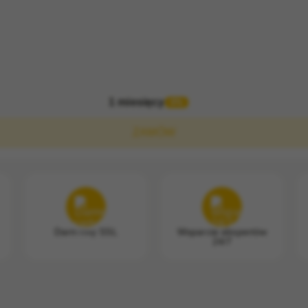
1 miesięcy
0%
ZAMÓW
Darmowy SSL
Wsparcie ekspertów
24/7