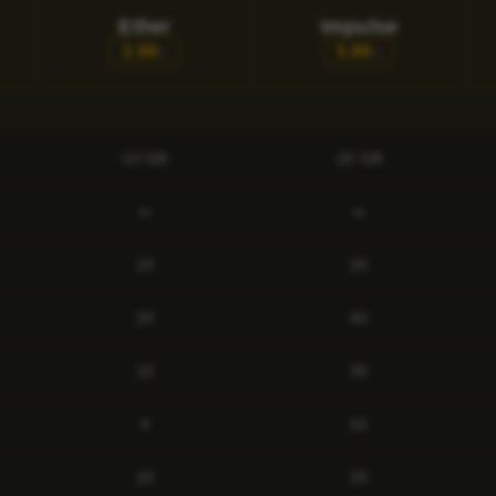
Ether
Impulse
3.99
5.99
€/
€/
10 GB
20 GB
∞
∞
10
20
20
40
15
30
4
10
10
20