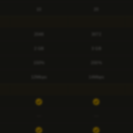
10
20
2048
3072
2 GB
3 GB
150%
200%
12Mbps
14Mbps