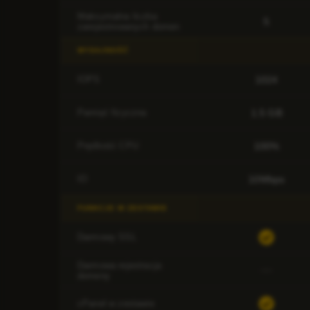
Maksymalna liczba
5
zarejestrowanych domen
WYDAJNOŚĆ
1024
IOPS
1.5 GB
Pamięć fizyczna
100%
Prędkość CPU
10Mbps
IO
FUNKCJE W ZESTAWIE
Darmowy SSL
Darmowa rejestracja
domeny
cPanel w zestawie