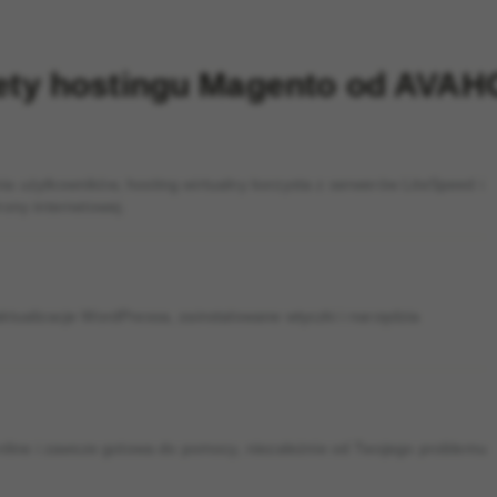
ety hostingu Magento od AVA
a użytkowników, hosting wirtualny korzysta z serwerów LiteSpeed i
ony internetowej.
ktualizacje WordPressa, zainstalowane wtyczki i narzędzia
online i zawsze gotowa do pomocy, niezależnie od Twojego problemu