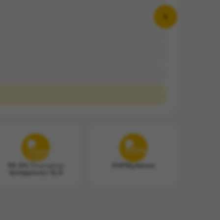
99,9% Gwarancja
PHPMyAdmin
dostępności SLA