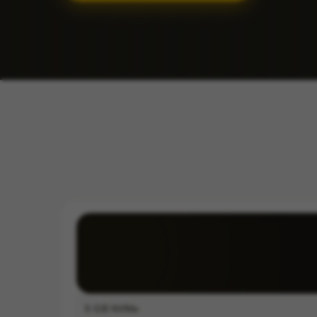
5
GB NVMe