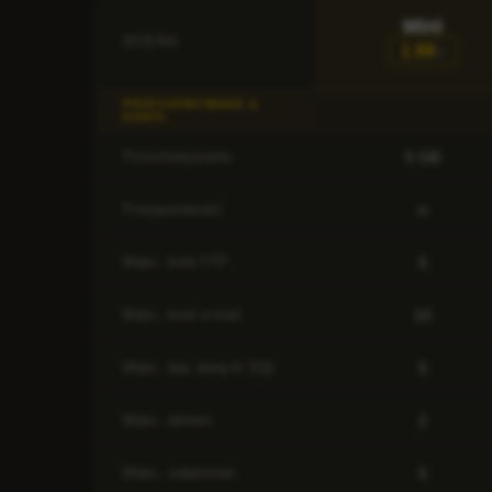
Mini
OCENA
1.99
€/
PRZECHOWYWANIE &
KONTA
5 GB
Przechowywanie
∞
Przepustowość
5
Maks. kont FTP
10
Maks. kont e-mail
5
Maks. baz danych SQL
2
Maks. domen
5
Maks. subdomen