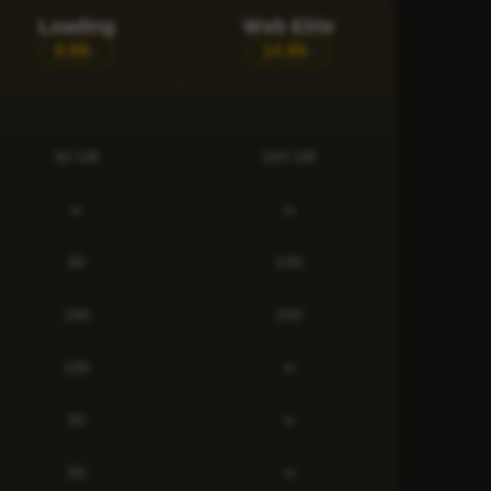
Loading
Web Elite
9.99
14.99
€/
€/
50 GB
100 GB
∞
∞
50
100
100
200
100
∞
50
∞
50
∞