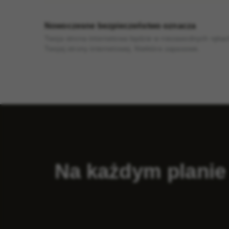
Nowoczesne bezpieczeństwo oznacza
Twoja strona internetowa będzie w niezawodnych ręka
Twojej strony internetowej. Niektóre zapasowe.
Na każdym planie