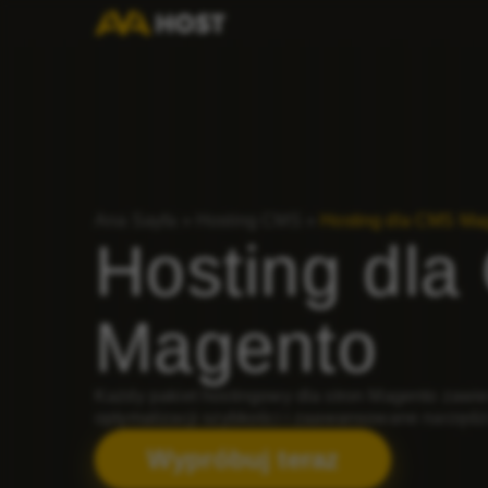
Ana Sayfa
»
Hosting CMS
»
Hosting dla CMS Ma
Hosting dl
Magento
Każdy pakiet hostingowy dla stron Magento zawi
optymalizacji szybkości i zaawansowane narzędz
Wypróbuj teraz