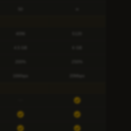
50
∞
4096
5120
4.5 GB
6 GB
200%
250%
16Mbps
20Mbps