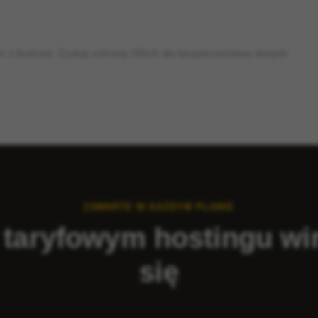
ch z Avahost. Zyskaj ochronę DDoS dla bezpieczeństwa danych
ZAWARTE W KAŻDYM PLANIE
 taryfowym hostingu wir
się