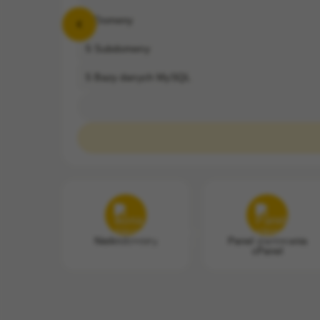
2
Domeny
5
Subdomeny
5
Bazy danych MySQL
Nielimitowany
Panel sterowania
cPanel