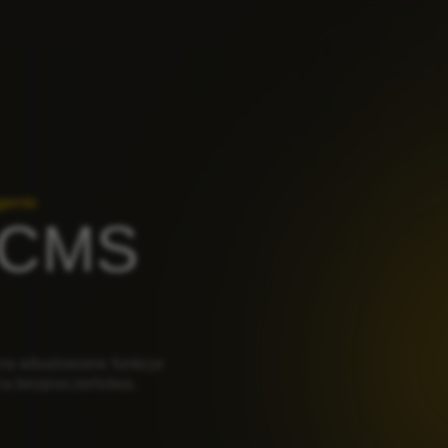
gento
a CMS
era wbudowane funkcje
ia bezpieczeństwa.