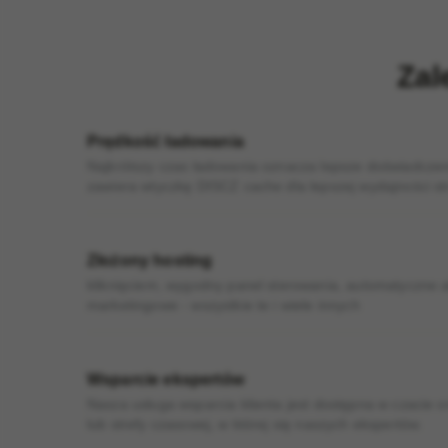
Zal
Prędkość ładowania
Najkrótszy czas ładowania oznacza lepsze doświadczeni
zawiera wtyczkę DISCZ cache dla lepszej wydajności str
Złożony hosting
kliknięciem, wygodny panel sterowania, automatyczne a
marketingowe - wszystkie te i wiele innych
Wsparcie ekspertów
Nasza usługa wsparcia klienta jest dostępna w czacie 
lub strefy czasowej, w której się naszych ekspertów.