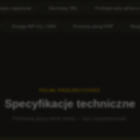
Darmowy SSL
Profesjonalny adres e-mail
99
ja z Gitem
Dostęp WP-CLI i SSH
Kontrola wersji PHP
PEŁNA PRZEJRZYSTOŚĆ
Specyfikacje techniczne
Porównaj plany obok siebie — bez niespodzianek.