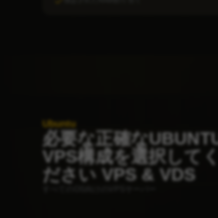
保証されたRAM割り当て
Ubuntu
必要な正確なUBUNT
VPS構成を選択して
ださい VPS & VDS
すべてのOS向けのVPSサーバー