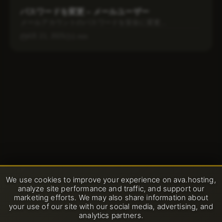
パスワードを変更 – メールユーザー
メールアカウントのパスワードを安全に変更...
4月 21, 2025
1 min
We use cookies to improve your experience on ava.hosting,
analyze site performance and traffic, and support our
marketing efforts. We may also share information about
your use of our site with our social media, advertising, and
analytics partners.