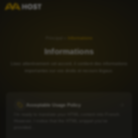
Principal
»
Informations
Informations
Lisez attentivement cet accord, il contient des informations
importantes sur vos droits et recours légaux.
Acceptable Usage Policy
I’m ready to translate your HTML content into French.
However, I notice that the HTML snippet you’ve
provided…