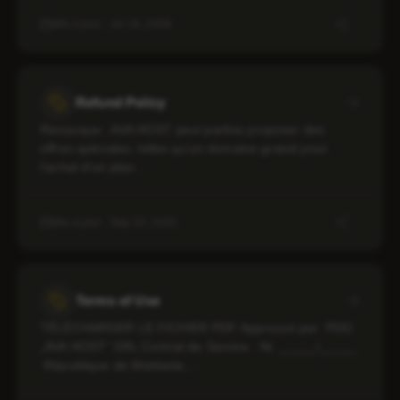
Mis à jour : Jul 16, 2026
Refund Policy
Remarque : AVA HOST peut parfois proposer des
offres spéciales, telles qu’un domaine gratuit pour
l’achat d’un plan…
Mis à jour : Sep 23, 2025
Terms of Use
TÉLÉCHARGER LE FICHIER PDF Approuvé par PDG
„AVA HOST” SRL Contrat de Service. Nr. _____/_____
République de Moldavie,…