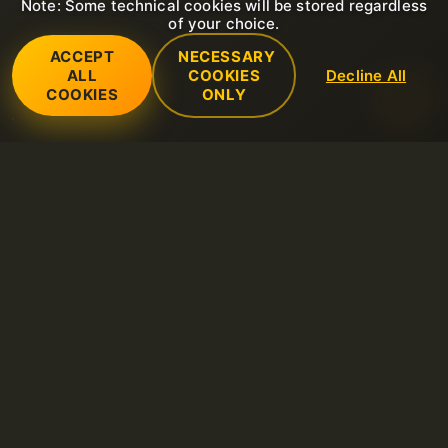
Note: Some technical cookies will be stored regardless
of your choice.
ACCEPT
NECESSARY
ALL
COOKIES
Decline All
COOKIES
ONLY
Services
Hébergement web partagé
Support
Serveurs VPS
Nouveau ticket de support ouvert
Société
Hébergement LiteSpeed
FAQ
A propos de nous
Domaines
Règles
Base de connaissances
Contacts