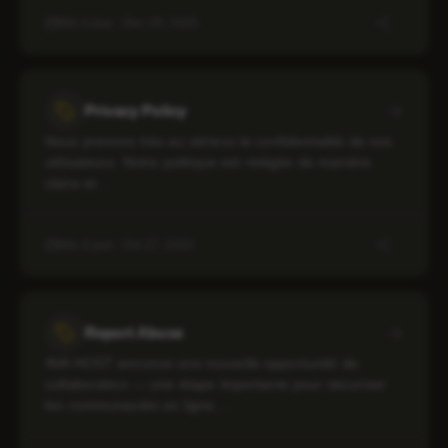
Mis à jour : Dec 29, 2025
Privacy Policy
Nous prenons très au sérieux la confidentialité de nos
utilisateurs. Notre politique est rédigée de manière
claire et…
Mis à jour : Oct 27, 2024
Report Abuse
AVA HOST annonce une nouvelle opportunité de
collaboration — une étape importante pour sécuriser
les communautés en ligne.…