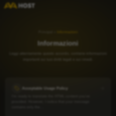
Principal
»
Informazioni
Informazioni
Leggi attentamente questo accordo, contiene informazioni
importanti sui tuoi diritti legali e sui rimedi.
Acceptable Usage Policy
I’m ready to translate the HTML content you’ve
provided. However, I notice that your message
contains only the…