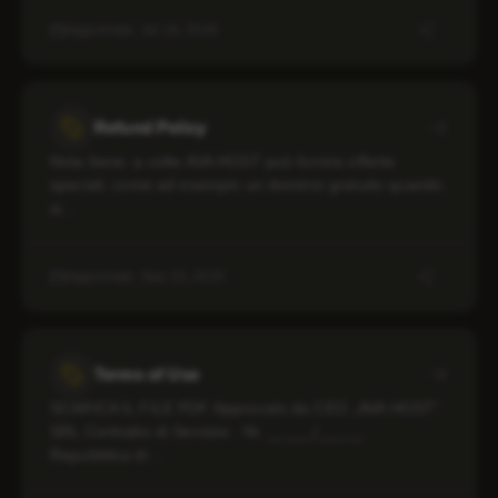
Aggiornato: Jul 16, 2026
Refund Policy
Nota bene: a volte AVA HOST può fornire offerte
speciali, come ad esempio un dominio gratuito quando
si…
Aggiornato: Sep 23, 2025
Terms of Use
SCARICA IL FILE PDF Approvato da CEO „AVA HOST”
SRL Contratto di Servizio . Nr. _____/_____
Repubblica di…