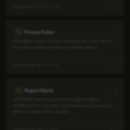
Aggiornato: Dec 29, 2025
Privacy Policy
Prendiamo molto sul serio la privacy dei nostri utenti.
La nostra politica è scritta in modo da essere…
Aggiornato: Mar 21, 2025
Report Abuse
AVA HOST annuncia una nuova opportunità di
collaborazione, un passo importante per la sicurezza
delle comunità online. Questo…
Aggiornato: Mar 17, 2025