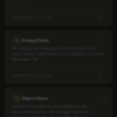
„____“…
Aktualisiert: Dec 29, 2025
Privacy Policy
Wir nehmen die Privatsphäre unserer Nutzer sehr
ernst. Unsere Politik ist klar und verständlich formuliert.
Bitte lassen Sie…
Aktualisiert: Sep 26, 2024
Report Abuse
AVA HOST kündigt eine neue Möglichkeit der
Zusammenarbeit an – ein wichtiger Schritt zur