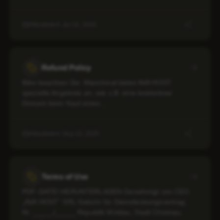
Aktualisiert: Jul 16, 2026
Refund Policy
Bitte beachten Sie: Manchmal bietet AVA HOST
spezielle Angebote an, wie z.B. eine kostenlose
Domain beim Kauf eines…
Aktualisiert: Sep 23, 2025
Terms of Use
PDF-DATEI HERUNTERLADEN Genehmigt von CEO
„AVA HOST” SRL Gebühr für Dienstleistungsvertrag.
Nr. _____/_____ Republik Moldau, Stadt Chisinau,