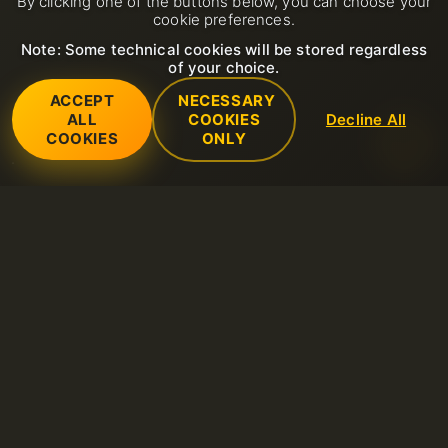
By clicking one of the buttons below, you can choose your
cookie preferences.
Note: Some technical cookies will be stored regardless
of your choice.
ACCEPT
NECESSARY
ALL
COOKIES
Decline All
COOKIES
ONLY
Dienstleistungen
Dedizierte Server
Unterstützung
Domain
Neues Support-Ticket öffnen
Unternehmen
LiteSpeed Hosting
FAQ
Über uns