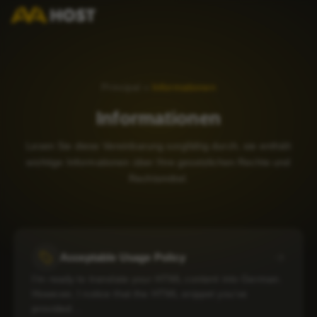
Principal
»
Informationen
Informationen
Lesen Sie diese Vereinbarung sorgfältig durch, sie enthält
wichtige Informationen über Ihre gesetzlichen Rechte und
Rechtsmittel.
Acceptable Usage Policy
I’m ready to translate your HTML content into German.
However, I notice that the HTML snippet you’ve
provided…