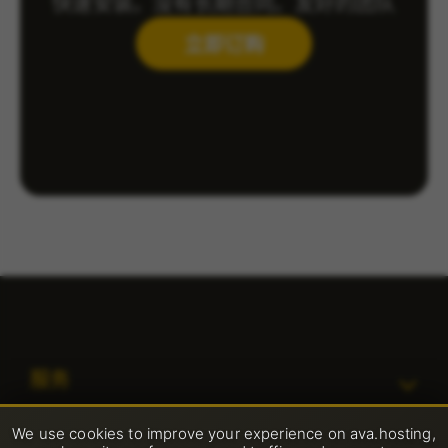
快速安装。没有长期合同。友好的团队
立即订购
服务
专用服务器
We use cookies to improve your experience on ava.hosting,
支持