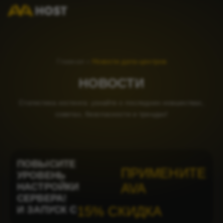
Главная
»
Новости дата-центров
НОВОСТИ
Статистика хостинга: узнайте о последних новшествах,
советах, безопасности и трендах!
ПОВЫСИТЕ
ПРИМЕНИТЕ
УРОВЕНЬ
НАСТРОЙКИ
AVA
СЕРВЕРА!
И ЗАПУСК С
15% СКИДКА