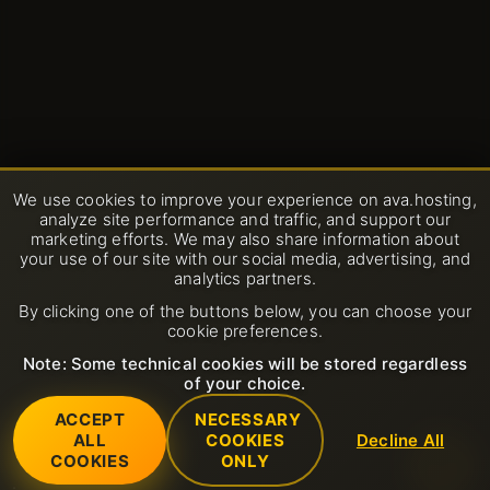
Доменные имена
Новости дата-центров
Новые возможности
Общий хостинг
Партнёрство
We use cookies to improve your experience on ava.hosting,
analyze site performance and traffic, and support our
Промо-акции
marketing efforts. We may also share information about
your use of our site with our social media, advertising, and
Промо-акции
analytics partners.
By clicking one of the buttons below, you can choose your
cookie preferences.
Note: Some technical cookies will be stored regardless
of your choice.
ACCEPT
NECESSARY
ALL
COOKIES
Decline All
COOKIES
ONLY