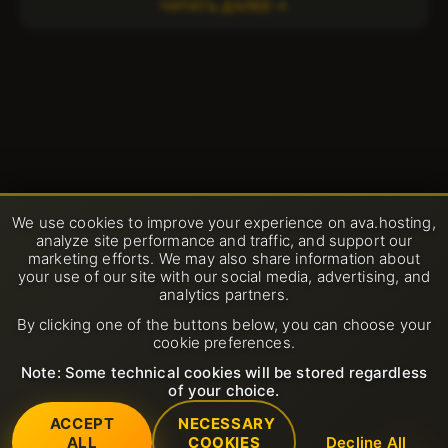
ЧИТАТЬ ДАЛЕЕ
которые необходимо выполнить, что часто приводит
к спешке в последнюю минуту, чтобы закончить их
или, в некоторых случаях, к неполной работе.
Промедление может иметь пагубные последствия
для […]
We use cookies to improve your experience on ava.hosting,
analyze site performance and traffic, and support our
marketing efforts. We may also share information about
your use of our site with our social media, advertising, and
analytics partners.
By clicking one of the buttons below, you can choose your
cookie preferences.
Note: Some technical cookies will be stored regardless
of your choice.
ACCEPT
NECESSARY
ALL
COOKIES
Decline All