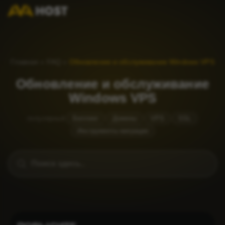
Главная
»
FAQ
»
Обновление и обслуживание Windows VPS
Обновление и обслуживание
Windows VPS
популярный
Биллинг
Домены
VPS
SSL
Инструменты миграции