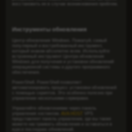
восстановить ее в случае возникновения проблем.
Инструменты обновления
Центр обновления Windows. Пожалуй, самый
популярный и востребованный инструмент,
который знаком абсолютно всем. Используйте
встроенный инструмент Центра обновления
Windows для получения и установки обновлений
операционной системы и другого программного
обеспечения.
PowerShell. PowerShell позволяет
автоматизировать процесс установки обновлений
с помощью скриптов. Это особенно полезно при
управлении несколькими серверами.
Управляйте обновлениями через панель
управления хостингом.
AVA HOST
VPS
представляет панель управления, где вы также
можете настраивать обновления и оставаться в
курсе последних обновлений.