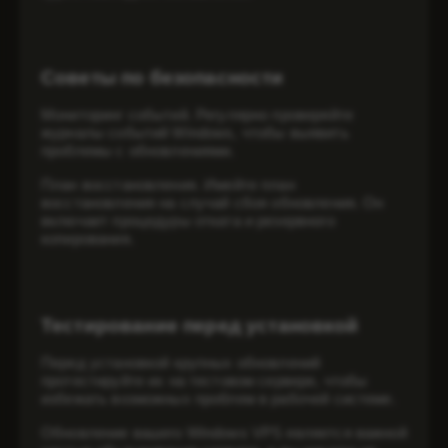
Советы по безопасности
Мониторинг событий. Регулярно проверяйте
журналы событий Windows, чтобы выявить
проблемы с обновлениями.
План восстановления. Имейте план
восстановления на случай сбоя обновления. Он
включает процедуры отката и резервного
копирования.
Тестирование перед установкой
Перед установкой крупных обновлений
протестируйте их на тестовом сервере, чтобы
избежать возможных проблем в рабочей системе.
Обновление вашего Windows VPS является важной