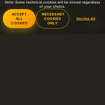
Note: Some technical cookies will be stored regardless
of your choice.
ACCEPT
NECESSARY
ALL
COOKIES
Decline All
COOKIES
ONLY
Услуги
SSL-сертификаты (https)
Поддержка
Общий веб-хостинг
Открыть тикет в службу поддержки
Компания
Выделенные серверы
FAQ
О нас
Хостинг LiteSpeed
Правила
Открыть новый запрос в службу поддержки
Contacts