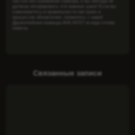
частью обслуживания сервера, и вы никогда не
должны игнорировать эти важные шаги! Если вы
сомневаетесь в правильности настроек и
процессов обновления, свяжитесь с нами!
Дружелюбная команда AVA HOST всегда готова
помочь.
Связанные записи