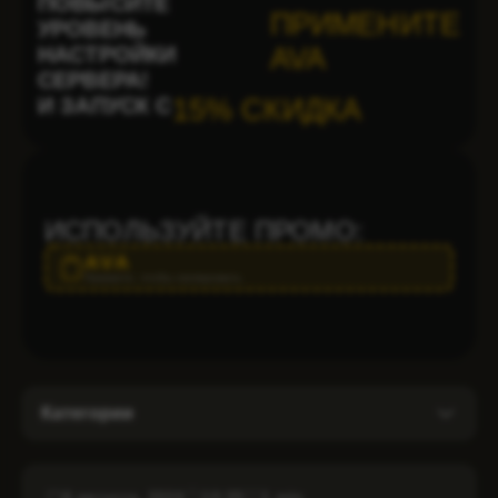
ПОВЫСИТЕ
ПРИМЕНИТЕ
УРОВЕНЬ
НАСТРОЙКИ
AVA
СЕРВЕРА!
И ЗАПУСК С
15% СКИДКА
ИСПОЛЬЗУЙТЕ ПРОМО:
AVA
Нажмите, чтобы скопировать
Категории
DMCA Игнор
6 августа, 2024
10:35
1 min