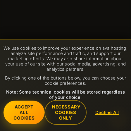
We use cookies to improve your experience on ava.hosting,
analyze site performance and traffic, and support our
marketing efforts. We may also share information about
your use of our site with our social media, advertising, and
analytics partners.
By clicking one of the buttons below, you can choose your
cookie preferences.
Note: Some technical cookies will be stored regardless
of your choice.
ACCEPT
NECESSARY
ALL
COOKIES
Decline All
COOKIES
ONLY