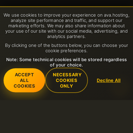
We use cookies to improve your experience on ava.hosting,
analyze site performance and traffic, and support our
marketing efforts. We may also share information about
your use of our site with our social media, advertising, and
analytics partners.
By clicking one of the buttons below, you can choose your
cookie preferences.
Note: Some technical cookies will be stored regardless
of your choice.
ACCEPT
NECESSARY
ALL
COOKIES
Decline All
COOKIES
ONLY
Usługi