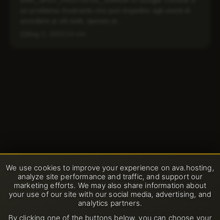
ERR_SPDY_PROTOCOL_ERROR in Google Chrome è
un problema frustrante che può impedire agli utenti di
accedere ai siti web, spesso ai...
Mag 5, 2025
4 min
We use cookies to improve your experience on ava.hosting,
analyze site performance and traffic, and support our
marketing efforts. We may also share information about
your use of our site with our social media, advertising, and
analytics partners.
By clicking one of the buttons below, you can choose your