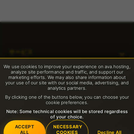
サービス
We use cookies to improve your experience on ava.hosting,
SSL証明書（https）
サポート
analyze site performance and traffic, and support our
marketing efforts. We may also share information about
LiteSpeed ホスティング
your use of our site with our social media, advertising, and
オープンチケット
会社
analytics partners.
VPS
By clicking one of the buttons below, you can choose your
FAQ
cookie preferences.
会社概要
共有ウェブホスティング
規則
ナレッジベース
Note: Some technical cookies will be stored regardless
Contacts
専用サーバー
of your choice.
利用可能なポリシー
ACCEPT
NECESSARY
データセンター
ドメイン
ALL
COOKIES
Decline All
© 2001-2026 Avahost
返金ポリシー