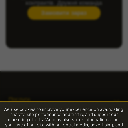
контрактів. Дружня команда
Замовити зараз
Послуги
We use cookies to improve your experience on ava.hosting,
SSL-сертифікати (https)
analyze site performance and traffic, and support our
Підтримка
marketing efforts. We may also share information about
Спільний веб-хостинг
your use of our site with our social media, advertising, and