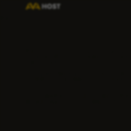
料金
料金とサービス」のページへようこそ！以下は、
えするため、幅広いサービスを提供しております
用意しています。
これらは当社が提供するサービスのほんの一例で
った最適なプランをご提案させていただきます。
でしょう。
これらの基本料金プランに加えて、選択した料金
書の追加、高度なセキュリティ機能などです。