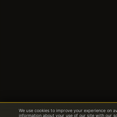
We use cookies to improve your experience on av
サービス
サポート
information about your use of our site with our s
SSL証明書（https）
オープンチケット