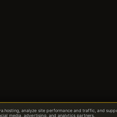
a.hosting, analyze site performance and traffic, and supp
会社
規則
ocial media, advertising, and analytics partners.
会社概要
利用可能なポ