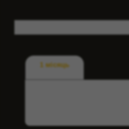
3 місяці
1 місяць
-5%