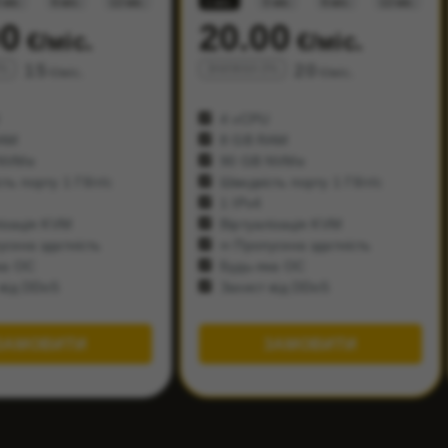
 міс.
6 міс.
12 міс.
1 міс.
3 міс.
6 міс.
12 міс.
00
20.00
€/міс.
€/міс.
15
20
0%
ЗНИЖКА 0%
€/міс.
€/міс.
4 vCPU
RAM
8 GB RAM
NVMe
90 GB NVMe
ть порту 1 Гбіт/с
Швидкість порту 1 Гбіт/с
1 IPv4
ізація KVM
Віртуалізація KVM
скна здатність
∞ Пропускна здатність
ка ОС
Будь-яка ОС
від DDoS
Захист від DDoS
ЗАМОВИТИ
ЗАМОВИТИ