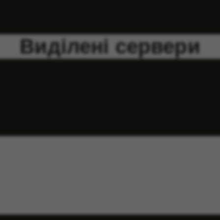
Виділені сервери
в
6 місяців
12 місяців
-10%
-15%