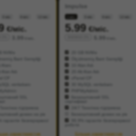
Impulse
3 міс.
6 міс.
12 міс.
1 міс.
3 міс.
6 міс.
12 міс.
9
5.99
€/міс.
€/міс.
3.99
5.99
 0%
ЗНИЖКА 0%
€/міс.
€/міс.
B NVMe
20 GB NVMe
memiş Bant Genişliği
Ölçülmemiş Bant Genişliği
 Alanı
10 Alan Adı
 Alan Adı
20 Alt Alan Adı
el CP
cPanel CP
SQL veritabanı
30 MySQL veritabanı
yAdmin
PHPMyAdmin
оштовний SSL
Безкоштовний SSL
кат
сертифікат
Технічна підтримка
24/7 Технічна підтримка
штовний домен на рік
Безкоштовний домен на рік
 гарантія безперервної
99,9% гарантія безперервної
роботи
льше характеристик
Більше характеристик