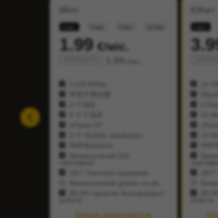
Mini
Ether
1 міс.
3 міс.
6 міс.
12 міс.
1 міс.
1.99
3.9
€/міс.
1.99
ЗНИЖКА 0%
ЗНИЖКА
€/міс.
5 GB NVMe
10 G
带宽不限流量
Ölçül
2 个域名
4 Etki
5 个子域名
10 Alt
cPanel CP
cPan
5 个 MySQL databases
15 My
PHPMyAdmin
PHPM
Безкоштовний SSL
Безк
сертифікат
сертифі
24/7 Технічна підтримка
24/7 
Безкоштовний домен на рік
Безко
99,9% гарантія безперервної
99,9%
роботи
роботи
Більше характеристик
Бі