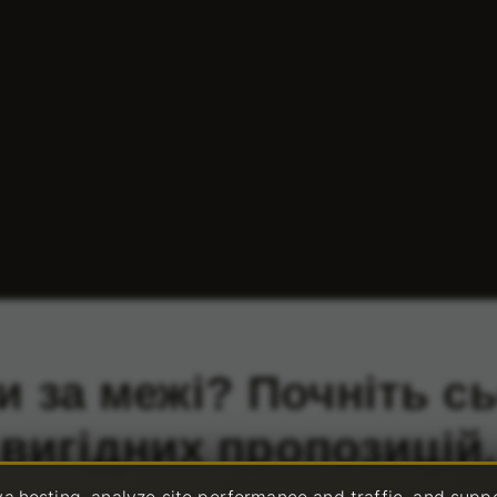
и за межі? Почніть с
вигідних пропозицій