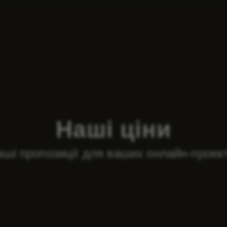
Наші ціни
аші пропозиції для ваших онлайн-проект