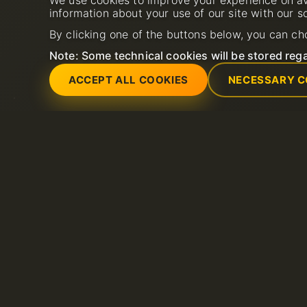
We use cookies to improve your experience on av
Швидка устано
information about your use of our site with our s
By clicking one of the buttons below, you can ch
Note: Some technical cookies will be stored rega
ACCEPT ALL COOKIES
NECESSARY C
Послуги
Підтримка
SSL-сертифікати (https)
Відкрийте нову за
Спільний веб-хостинг
FAQ
Хостинг LiteSpeed
База знань
Виділені сервери
SSL сертифікати
VPS сервери
Домени
Хостинг електронної пошти