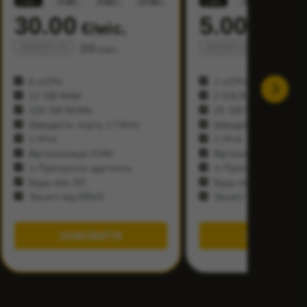
1 міс.
3 міс.
6 міс.
12 міс.
1 міс.
3 міс.
6 міс.
30.00
5.00
€/міс.
€/міс.
30
5
ЗНИЖКА 0%
ЗНИЖКА 0%
€/міс.
€/міс.
6 vCPU
1 vCPU
12 GB RAM
2 GB RAM
120 GB NVMe
25 GB NVMe
Швидкість порту 1 Гбіт/с
Швидкість порту 1 Гб
1 IPv4
1 IPv4
Віртуалізація KVM
Віртуалізація KVM
∞ Пропускна здатність
∞ Пропускна здатніс
Будь-яка ОС
Будь-яка ОС
Захист від DDoS
Захист від DDoS
ЗАМОВИТИ
ЗАМОВИТ