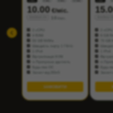
1 міс.
3 міс.
6 міс.
12 міс.
1 міс.
3
10.00
15.
€/міс.
10
ЗНИЖКА 0%
ЗНИЖКА 
€/міс.
2 vCPU
2 vCPU
4 RAM
6 GB 
50 GB NVMe
70 GB 
Швидкість порту 1 Гбіт/с
Швидкіс
1 IPv4
1 IPv4
Віртуалізація KVM
Віртуал
∞ Пропускна здатність
∞ Пропу
Будь-яка ОС
Будь-я
Захист від DDoS
Захист 
ЗАМОВИТИ