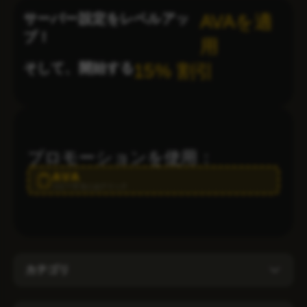
サーバー設定をレベルアッ
AVAを適
プ！
用
そして、開始する
15% 割引
プロモーションを使用：
AVA
コピーするにはクリック
カテゴリ