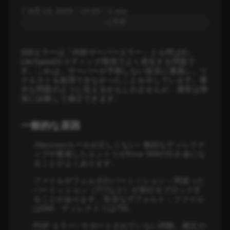
CMSホスティング
8月 18, 2025
14:33
1 min
共有
DMCA無視ホスティング
Linux VPS
500エラーは「内部サーバーエラー」とも呼ばれ、
LiteSpeedホスティング環境でよく発生する問題で
LiteSpeedホスティング
す。これは、サーバーが予期しない状況に遭遇し、リ
クエストを処理できなかったことを示しています。重
VPSトレーディング
大な問題のように見えるかもしれませんが、通常は簡
単に診断して修正できます。
Windows VPS
セキュリティ
一般的な原因
ドメイン
.htaccessルールが正しくない
– 無効なディレクテ
ィブや重複したエントリがError 500の引き金にな
バーチャルホスティング
ることがよくあります。
ファイルやフォルダのパーミッション – 間違った
バックアップ
パーミッション（777など）が実行をブロックす
ることがあります。安全なデフォルト：ファイル
専用サーバー
は644、ディレクトリは755。
支払い
PHP エラー
– サポートされていない関数、構文の