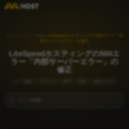
メインページ
»
FAQ
»
LiteSpeedホスティングの500エラー「内
部サーバーエラー」の修正
LiteSpeedホスティングの500エ
ラー「内部サーバーエラー」の
修正
人気
請求
ドメイン
VPS
SSL
移行ツール