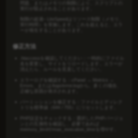
問題、またはメモリの制限により、スクリプトの
管理
実行が阻止されることがあります。
開発
制限の超過
– LiteSpeedはリソース制限（メモリ、
実行時間）を実施します。これを超えると、エラ
ーが発生することがあります。
修正方法
.htaccessを確認してください：
一時的にファイル
名を変更し、サイトをリロードします。エラーが
消えたら、ルールを見直してください。
エラーログを確認する：
cPanel → Metrics →
Errors、または
/logs/error.logから。
多くの場合、
正確な原因が表示されます。
パーミッションを修正する：
ファイルとディレク
トリを標準値（644 / 755）にリセットします。
PHP設定をチェックする：
選択したPHPバージョ
ンとの互換性を確認し、必要であれば
memory_limitやmax_execution_timeを増やす。