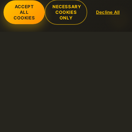
ACCEPT
NECESSARY
ALL
COOKIES
Decline All
COOKIES
ONLY
サービス
SSL証明書（https）
サポート
LiteSpeed ホスティング
オープンチケット
会社
VPS
FAQ
会社概要
共有ウェブホスティング
規則
ナレッジベース
Contacts
専用サーバー
利用可能なポリシー