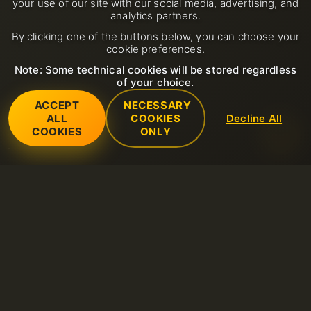
your use of our site with our social media, advertising, and
analytics partners.
By clicking one of the buttons below, you can choose your
cookie preferences.
Note: Some technical cookies will be stored regardless
of your choice.
ACCEPT
NECESSARY
ALL
COOKIES
Decline All
COOKIES
ONLY
Servizi
Certificati SSL (https)
Supporto
Dominio
Aprire un nuovo ticket di supporto