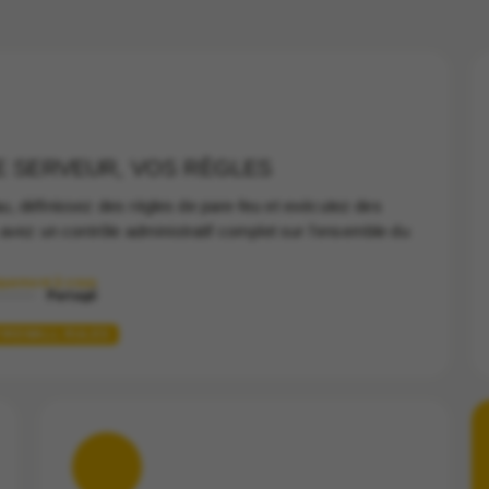
 SERVEUR, VOS RÈGLES
yau, définissez des règles de pare-feu et exécutez des
avez un contrôle administratif complet sur l'ensemble du
quement à vous
Partagé
FIREWALL RULES