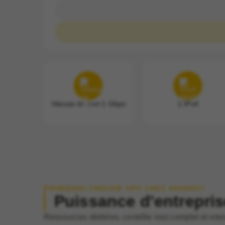
Vitesse de port 1 Gbps
1 IPv4
POURQUOI CHOISIR VPS CHEZ AVAHOST
Puissance d'entrepris
Ressources dédiées, contrôle root complet et vit