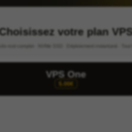
Choisissez votre plan VP
cès root complet · NVMe SSD · Déploiement instantané · Tout
VPS One
5.00€