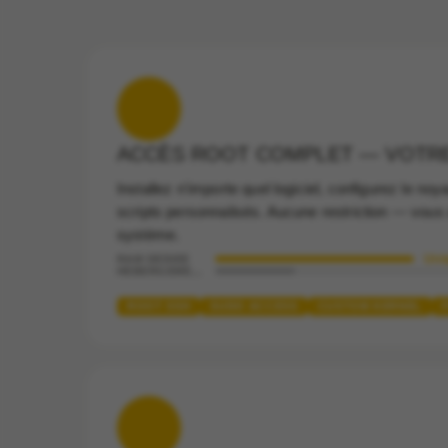
ACCÈS ROOT COMPLET — VOTRE
Installez n'importe quel logiciel, configurez le no
scripts personnalisés. Aucune restriction — vous 
système.
Uni
RAM DÉDIÉE
HÉBERGEMENT PARTAGÉ
ROOT SSH
SUDO ACCESS
CUSTOM KERNEL