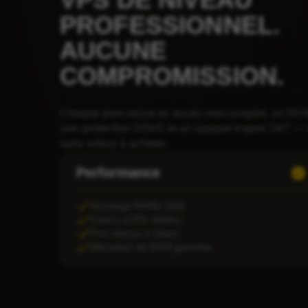
PROFESSIONNEL.
AUCUNE
COMPROMISSION.
Chaque plan inclut un accès root complet, un N
une protection DDoS et un support expert 24/7 — 
sans extras à acheter.
Performance
Stockage NVMe SSD
Cœurs vCPU dédiés
Port réseau 1 Gbps
Allocation de RAM garantie