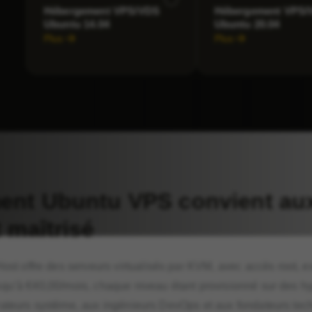
Hébergement VPS/VDS
Hébergement VPS/
Ubuntu 14.04
Ubuntu 20.04
Plus
Plus
ent Ubuntu VPS convient aux 
 maîtrisé
 offre des serveurs virtualisés par KVM, avec accès root, 
squ’à €40,00/mois, chaque niveau étant provisionné sur des 
rateurs système, aux ingénieurs DevOps et aux fondateurs tec