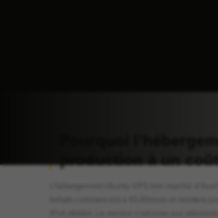
Pourquoi l’hébergem
production à un coût
L’hébergement Ubuntu VPS bon marché d’AvaHost
forfaits commencent à €5,00/mois et montent ju
IPv4 dédiée. Le service s’adresse aux administ