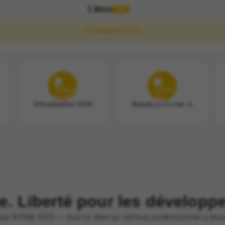
1 Mois
0%
COMMANDER
Virtualisation KVM
Bande passante ∞
e. Liberté pour les développ
esse NVMe SSD — tout ce dont un serveur professionnel a bes