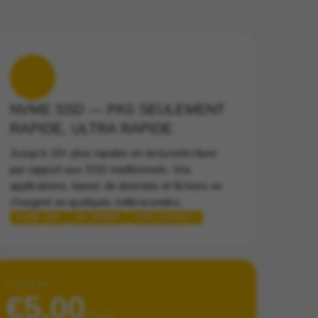
NVME SSD — PAS SEULEMENT
RAPIDE, ULTRA RAPIDE
Jusqu'à 10× plus rapides en lecture/écriture
par rapport aux SSD traditionnels. Vos
applications, bases de données et fichiers se
chargent en quelques millisecondes.
NVME SSD
10× SPEED
LOW LATENCY
À partir de
€5.00
/mois