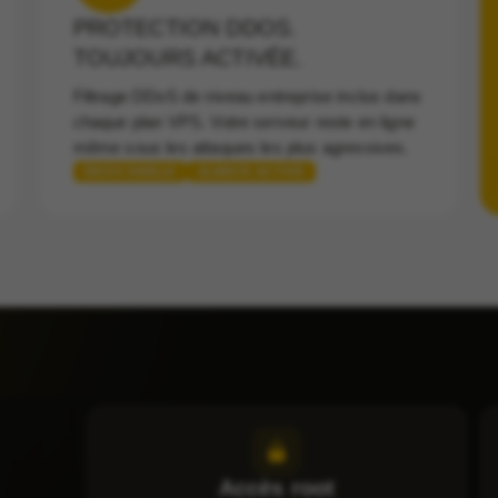
PROTECTION DDOS.
TOUJOURS ACTIVÉE.
Filtrage DDoS de niveau entreprise inclus dans
chaque plan VPS. Votre serveur reste en ligne
même sous les attaques les plus agressives.
DDOS SHIELD
ALWAYS ACTIVE
Accès root