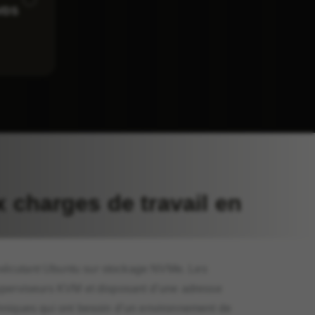
VDS
charges de travail en
exécutant Ubuntu sur stockage NVMe. Les
hyperviseurs KVM et disposant d’une adresse
hniques qui ont besoin d’un environnement de