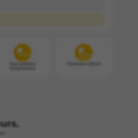
Tout système
Protection DDoS
d'exploitation
eurs.
oin.