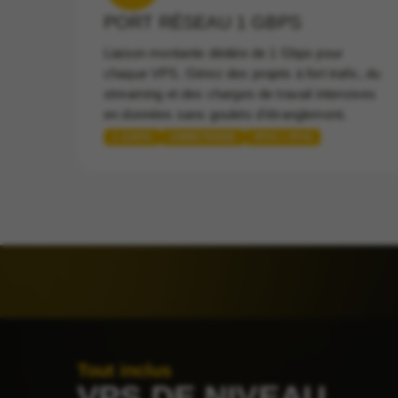
PORT RÉSEAU 1 GBPS
Liaison montante dédiée de 1 Gbps pour
chaque VPS. Gérez des projets à fort trafic, du
streaming et des charges de travail intensives
en données sans goulets d'étranglement.
1 GBPS
UNMETERED
IPV4 + IPV6
Tout inclus
VPS DE NIVEAU