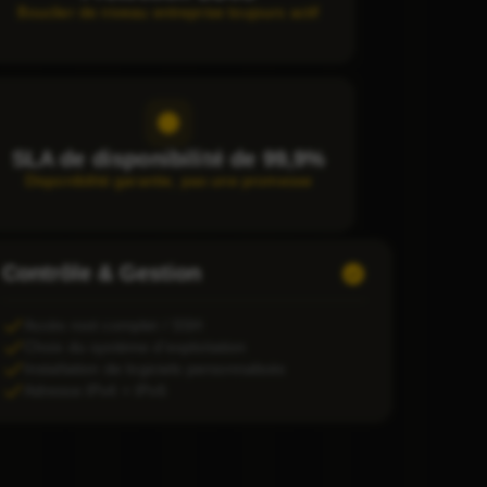
Bouclier de niveau entreprise toujours actif
SLA de disponibilité de 99,9%
Disponibilité garantie, pas une promesse
Contrôle & Gestion
Accès root complet / SSH
Choix du système d'exploitation
Installation de logiciels personnalisés
Adresse IPv4 + IPv6