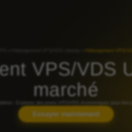
VPS
»
Hébergement VPS/VDS Ubuntu
»
Hébergement VPS/VD
Linux
Ubuntu
Debian
CentOS
Windows
ent VPS/VDS U
marché
bles : Explorez des plans VPS/VDS économiques pour des perf
Essayer maintenant