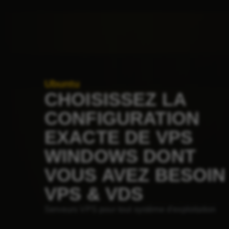
Ubuntu
CHOISISSEZ LA
CONFIGURATION
EXACTE DE VPS
WINDOWS DONT
VOUS AVEZ BESOIN
VPS & VDS
Serveurs VPS pour tout système d'exploitation