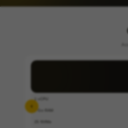
Ac
1
vCPU
2
Go RAM
25
NVMe