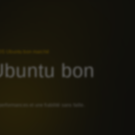
S Ubuntu bon marché
buntu bon
ormances et une fiabilité sans faille.