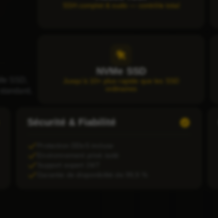
SSH complet & sudo — contrôle total
NVMe SSD
VMe SSD,
Jusqu'à 10× plus rapide que les SSD
ordinaires
standard,
Sécurité & Fiabilité
Protection DDoS incluse
Environnement privé isolé
Support expert 24/7
Garantie de disponibilité de 99,9 %