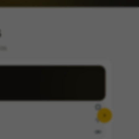
S
 OS