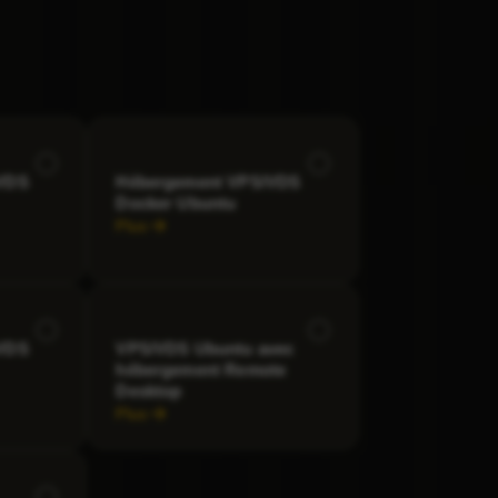
VDS
Hébergement VPS/VDS
Docker Ubuntu
Plus
VDS
VPS/VDS Ubuntu avec
hébergement Remote
Desktop
Plus