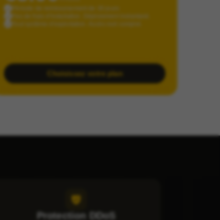
Période de remboursement de 30 jours
Pas de frais d'installation. Déploiement instantané.
Tout système d'exploitation. Accès root complet.
Choisissez votre plan
Protection DDoS