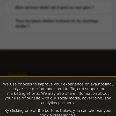
Mon serveur dédié est-il géré ou non géré ?
Tous les plans dédiés incluent-ils du stockage
NVMe ?
Services
We use cookies to improve your experience on ava.hosting,
Hébergement web partagé
analyze site performance and traffic, and support our
Support
marketing efforts. We may also share information about
Serveurs VPS
your use of our site with our social media, advertising, and
Nouveau ticket de support ouvert
analytics partners.
Société
Hébergement LiteSpeed
By clicking one of the buttons below, you can choose your
FAQ
cookie preferences.