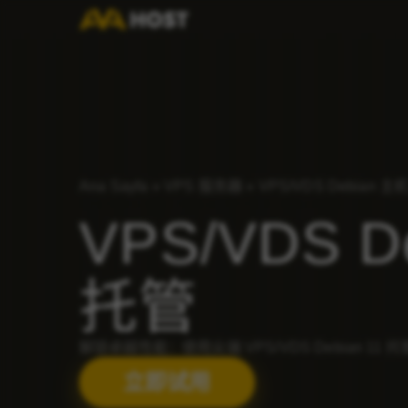
Ana Sayfa
»
VPS 服务器
»
VPS/VDS Debian 主
Linux
Ubuntu
Debian
CentOS
Windows
VPS/VDS De
托管
解锁卓越性能：使用尖端 VPS/VDS Debian 1
立即试用