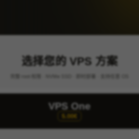
选择您的 VPS 方案
完整 root 权限 · NVMe SSD · 即时部署 · 支持任意 OS
VPS One
5.00€