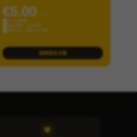
起价
€5.00
／mo
30 天退款期
无设置费。立即部署。
任意 OS。完整 root 权限。
选择您的方案