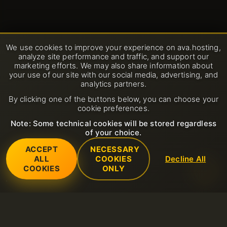
We use cookies to improve your experience on ava.hosting,
analyze site performance and traffic, and support our
marketing efforts. We may also share information about
your use of our site with our social media, advertising, and
analytics partners.
By clicking one of the buttons below, you can choose your
cookie preferences.
Note: Some technical cookies will be stored regardless
of your choice.
ACCEPT
NECESSARY
ALL
COOKIES
Decline All
COOKIES
ONLY