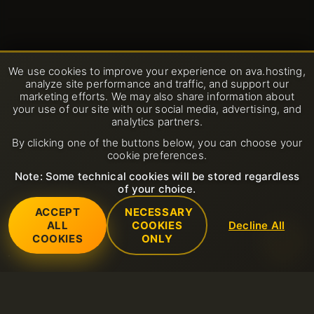
We use cookies to improve your experience on ava.hosting,
analyze site performance and traffic, and support our
marketing efforts. We may also share information about
your use of our site with our social media, advertising, and
analytics partners.
By clicking one of the buttons below, you can choose your
cookie preferences.
Note: Some technical cookies will be stored regardless
of your choice.
ACCEPT
NECESSARY
ALL
COOKIES
Decline All
COOKIES
ONLY