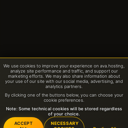
We use cookies to improve your experience on ava.hosting,
analyze site performance and traffic, and support our
marketing efforts. We may also share information about
your use of our site with our social media, advertising, and
analytics partners.
By clicking one of the buttons below, you can choose your
cookie preferences.
Note: Some technical cookies will be stored regardless
of your choice.
ACCEPT
NECESSARY