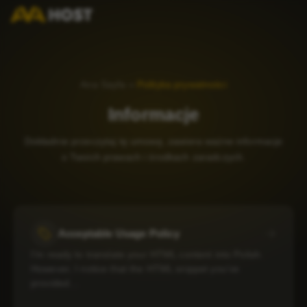
Ana Sayfa
»
Polityka prywatności
Informacje
Dokładnie przeczytaj tę umowę, zawiera ważne informacje
o Twoich prawach i środkach zaradczych.
Acceptable Usage Policy
I’m ready to translate your HTML content into Polish.
However, I notice that the HTML snippet you’ve
provided…