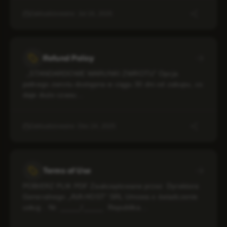
Zaktualizowano: Jul 16, 2026
Refund Policy
„STANDARDOWE WARUNKI ZWROTU” Opcja
pełnego zwrotu dostępna w ciągu 30 dni od zakupu, co
daje dużo czasu…
Zaktualizowano: Dec 24, 2025
Terms of Use
POBIERZ PLIK PDF Zaakceptowane przez Dyrektora
Generalnego „AVA HOST” SRL Umowa o świadczenie
usług . Nr. _____/_____ Republika…