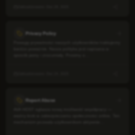
Zaktualizowano: Dec 29, 2025
Privacy Policy
Powagę prywatności naszych użytkowników traktujemy
bardzo poważnie. Nasza polityka jest napisana w
sposób jasny i zrozumiały. Prosimy o…
Zaktualizowano: Dec 24, 2025
Report Abuse
AVA HOST ogłasza nową możliwość współpracy —
ważny krok w zabezpieczaniu społeczności online. Ten
mechanizm pozwala użytkownikom aktywnie…