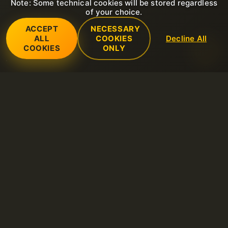
Note: Some technical cookies will be stored regardless
of your choice.
ACCEPT
NECESSARY
ALL
COOKIES
Decline All
COOKIES
ONLY
Usługi
Serwery dedykowane
Wsparcie
Domena
Otwórz nowe zgłoszenie wsparcia
Firma
hosting Litespeed
FAQ
O nas
Certyfikaty SSL
Zasady
Baza wiedzy
Contacts
Hosting współdzielony