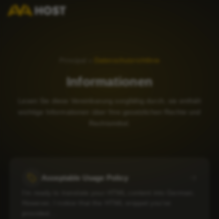
Principal
»
Datenschutzrichtlinie
Informationen
Lesen Sie diese Vereinbarung sorgfältig durch, sie enthält
wichtige Informationen über Ihre gesetzlichen Rechte und
Rechtsmittel.
Acceptable Usage Policy
I’m ready to translate your HTML content into German.
However, I notice that the HTML snippet you’ve
provided…