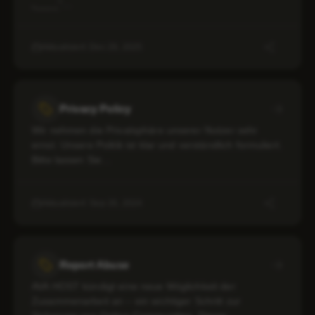
„____“…
Aktualisiert: Dec 29, 2025
Privacy Policy
Wir nehmen die Privatsphäre unserer Nutzer sehr
ernst. Unsere Politik ist klar und verständlich formuliert.
Bitte lassen Sie…
Aktualisiert: Sep 26, 2024
Report Abuse
AVA HOST kündigt eine neue Möglichkeit der
Zusammenarbeit an – ein wichtiger Schritt zur