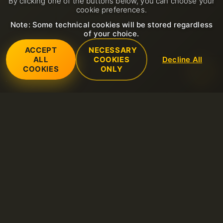
By clicking one of the buttons below, you can choose your
cookie preferences.
Note: Some technical cookies will be stored regardless
of your choice.
ACCEPT
NECESSARY
ALL
COOKIES
Decline All
COOKIES
ONLY
Dienstleistungen
Dedizierte Server
Unterstützung
Domain
Neues Support-Ticket öffnen
Unternehmen
LiteSpeed Hosting
FAQ
Über uns