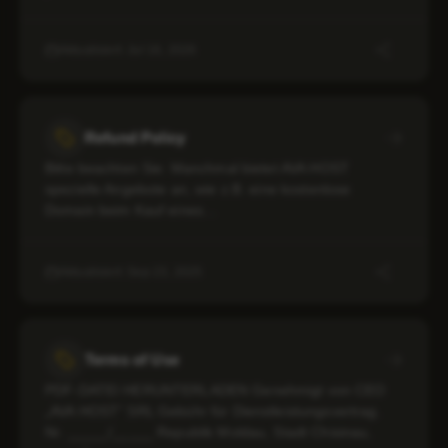
Aktualisiert: Jul 16, 2026
Refund Policy
Bitte beachten Sie: Manchmal bietet AVA HOST
spezielle Angebote an, wie z.B. eine kostenlose
Domain beim Kauf eines…
Aktualisiert: Sep 23, 2025
Terms of Use
PDF-DATEI HERUNTERLADEN Genehmigt von CEO
„AVA HOST” SRL Gebühr für Dienstleistungsvertrag.
Nr. _____/_____ Republik Moldau, Stadt Chisinau,