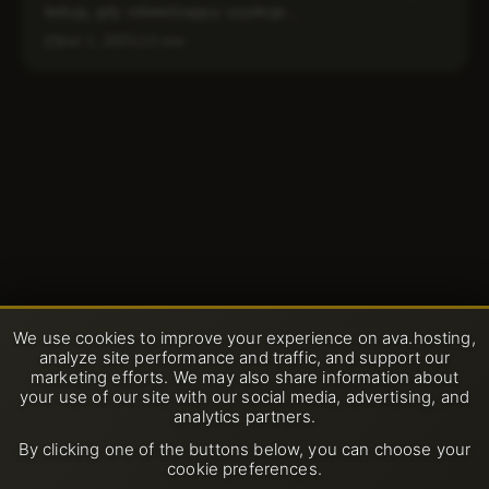
ładują, gdy odwiedzający uzyskuje...
kwi 1, 2025
3 min
We use cookies to improve your experience on ava.hosting,
analyze site performance and traffic, and support our
marketing efforts. We may also share information about
your use of our site with our social media, advertising, and
analytics partners.
By clicking one of the buttons below, you can choose your
cookie preferences.