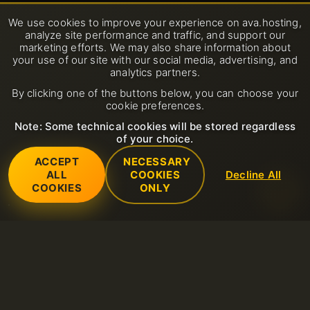
We use cookies to improve your experience on ava.hosting,
analyze site performance and traffic, and support our
marketing efforts. We may also share information about
your use of our site with our social media, advertising, and
analytics partners.
By clicking one of the buttons below, you can choose your
cookie preferences.
Note: Some technical cookies will be stored regardless
of your choice.
ACCEPT
NECESSARY
ALL
COOKIES
Decline All
COOKIES
ONLY
Послуги