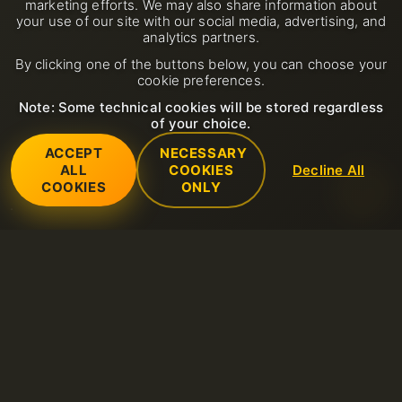
marketing efforts. We may also share information about
your use of our site with our social media, advertising, and
analytics partners.
By clicking one of the buttons below, you can choose your
cookie preferences.
Note: Some technical cookies will be stored regardless
of your choice.
ACCEPT
NECESSARY
ALL
COOKIES
Decline All
COOKIES
ONLY
Usługi
Serwery dedykowane
Wsparcie
Domena