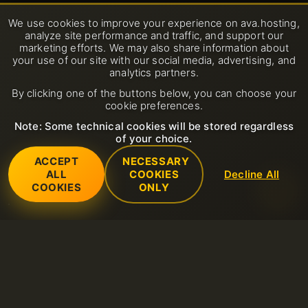
We use cookies to improve your experience on ava.hosting,
analyze site performance and traffic, and support our
marketing efforts. We may also share information about
your use of our site with our social media, advertising, and
analytics partners.
By clicking one of the buttons below, you can choose your
cookie preferences.
Note: Some technical cookies will be stored regardless
of your choice.
ACCEPT
NECESSARY
ALL
COOKIES
Decline All
COOKIES
ONLY
Usługi