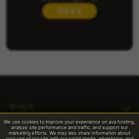
注文する
サービス
We use cookies to improve your experience on ava.hosting,
SSL証明書（https）
サポート
analyze site performance and traffic, and support our
marketing efforts. We may also share information about
LiteSpeed ホスティング
your use of our site with our social media, advertising, and