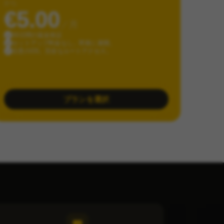
から
€5.00
／月
30日間の返金保証
セットアップ料金なし。即座に展開。
任意のOS。完全なルートアクセス。
プランを選択