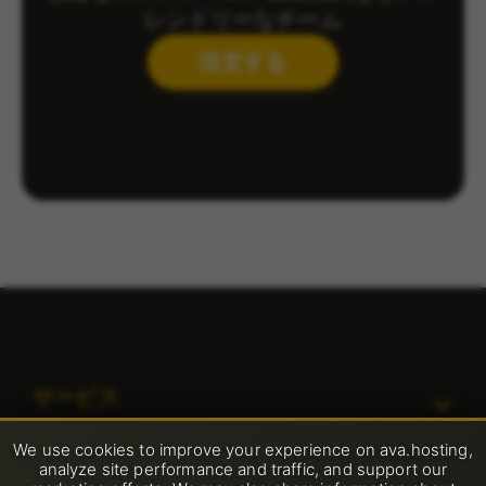
レンドリーなチーム
注文する
サービス
We use cookies to improve your experience on ava.hosting,
SSL証明書（https）
サポート
analyze site performance and traffic, and support our