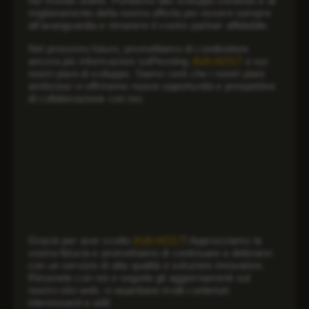
nel mondo online. Puntiamo allo sviluppo continuo e al
miglioramento della nostra offerta per essere sempre
all’avanguardia e rimanere il vostro partner affidabile.
Nel prossimo futuro, promettiamo di condividere
ancora più informazioni sull’hosting
AVA HOST
e sui
nostri piani di sviluppo. Siamo certi che i nostri piani
ambiziosi vi offriranno nuove opportunità e prospettive
di collaborazione con noi.
Grazie per aver scelto
AVA HOST
! Apprezziamo la
vostra fiducia e promettiamo di continuare a deliziarvi
con un servizio di alta qualità e soluzioni innovative.
Rimanete con noi e seguite gli aggiornamenti sul
nostro sito web: vi aspettano molti contenuti
interessanti e utili!