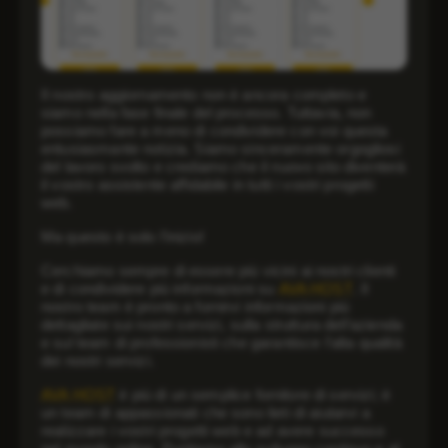
Il nostro aggiornamento non è ancora completo e
siamo nella fase finale del processo. Tuttavia, non
possiamo fare a meno di condividere con voi questa
entusiasmante notizia. Siamo sinceramente orgogliosi
del lavoro svolto e crediamo che il nuovo sito diventerà
il vostro assistente affidabile in tutti i vostri progetti
web.
Ma questo è solo l’inizio!
Cerchiamo sempre di essere più vicini ai nostri clienti
e di condividere più informazioni su
AVA HOST
. Il
nostro team è pronto a fornirvi informazioni più
dettagliate sui nostri servizi, sulla struttura dell’azienda
e sul team di professionisti che garantisce l’alta qualità
dei nostri servizi.
AVA HOST
è più di un semplice fornitore di servizi; è
un team di appassionati che sono lieti di aiutarvi a
realizzare i vostri progetti web e ad avere successo