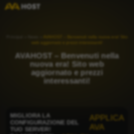
Principal
»
News
»
AVAHOST – Benvenuti nella nuova era! Sito
web aggiornato e prezzi interessanti!
AVAHOST – Benvenuti nella
nuova era! Sito web
aggiornato e prezzi
interessanti!
MIGLIORA LA
APPLICA
CONFIGURAZIONE DEL
AVA
TUO SERVER!