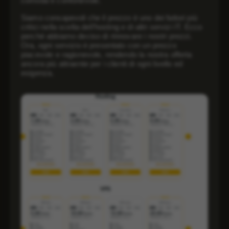
comoda e confortevole.
Siamo consapevoli che il prezzo è uno dei fattori più
critici nella scelta dell’hosting e di altri servizi IT. Ecco
perché abbiamo deciso di rinnovare i nostri prezzi.
Ora, ogni servizio è presentato con un prezzo
piacevole e ragionevole, rendendo la nostra offerta
ancora più attraente per i clienti di ogni livello ed
esigenza.