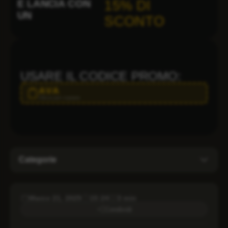
E LANCIA CON
15% DI
UN
SCONTO
USARE IL CODICE PROMO:
AVA
Clicca per copiare
Categorie
Blog
Marzo 21, 2025
15:24
3 min
Condividi
Nomi di dominio