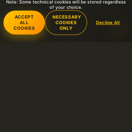
Note: Some technical cookies will be stored regardless
of your choice.
ACCEPT
NECESSARY
ALL
COOKIES
Decline All
COOKIES
ONLY
Servizi
Certificati SSL (https)
Supporto
Dominio
Aprire un nuovo ticket di supporto
Azienda
LiteSpeed Hosting
FAQ
Chi siamo
Server dedicati
Regole
Base di conoscenze
Contacts
Certificati SSL