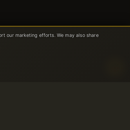
ort our marketing efforts. We may also share
izzo Accettabile
izio
© 2001-2026 Avahost
mborso
Tutti i diritti riservati
zzo
la privacy
o