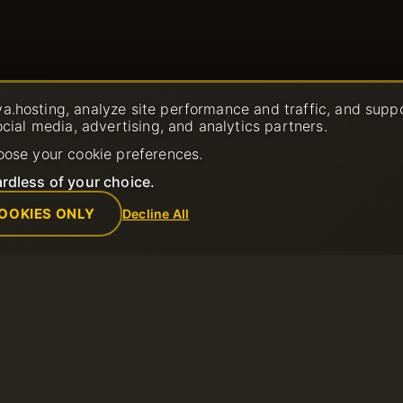
Azienda
Regole
a.hosting, analyze site performance and traffic, and supp
ocial media, advertising, and analytics partners.
ket di
Chi siamo
Politica di Util
Contacts
Termini di Serv
oose your cookie preferences.
Centro dati
Politica di Ri
e
Notizie
Termini di utili
rdless of your choice.
Programma di Affiliazione
Informativa sul
Metodi di Pagamento
Segnala Abus
OOKIES ONLY
Decline All