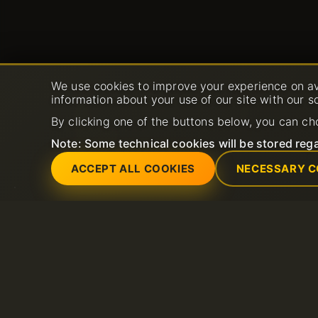
Servizi
Supporto
We use cookies to improve your experience on av
information about your use of our site with our s
Certificati SSL (https)
Aprire un nuovo tic
Dominio
supporto
By clicking one of the buttons below, you can ch
LiteSpeed Hosting
FAQ
Server dedicati
Base di conoscenz
Note: Some technical cookies will be stored rega
Certificati SSL
Hosting email
Server VPS
ACCEPT ALL COOKIES
NECESSARY C