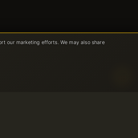
ort our marketing efforts. We may also share
izzo Accettabile
izio
© 2001-2026 Avahost
mborso
Tutti i diritti riservati
zzo
la privacy