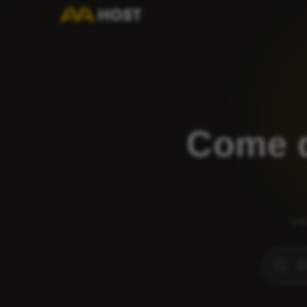
Come d
pop