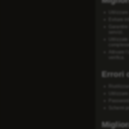
Miglior
Utilizzar
Evitare in
Garantire
servizi.
Utilizzat
complesse
Attivare l
verifica.
Errori
Riutilizza
Utilizzar
Password b
Schemi pr
Miglio