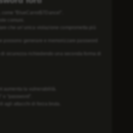
sword forti
e, come “BlueCarrot$7Dance!”.
role comuni.
itare che un’unica violazione comprometta più
ane possono generare e memorizzare password
llo di sicurezza richiedendo una seconda forma di
t aumenta la vulnerabilità.
” o “password”.
 agli attacchi di forza bruta.