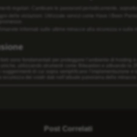
enti regolari: Cambiare le password periodicamente, soprattut
gio delle violazioni: Utilizzate servizi come Have I Been Pwned
mpromesse.
 Rimanete informati sulle ultime minacce alla sicurezza e sulle m
sione
orti sono fondamentali per proteggere l’ambiente di hosting e
niche, utilizzando strumenti come Bitwarden e attivando la 2FA,
i suggerimenti di cui sopra semplificano l’implementazione e la
 sicurezza dei vostri dati nell’attuale panorama delle minacce
Post Correlati