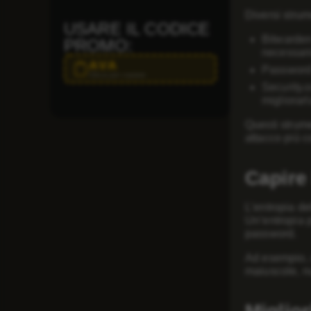
Diversi strum
USARE IL CODICE
Bitwarden
PROMO:
necessario
AVA
Password 
Clicca per copiare
Security.
migliorarl
Questi strume
attacco più 
Capire
L’entropia de
Un’entropia p
password.
Ad esempio, u
maiuscole, n