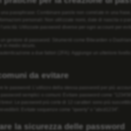
i pratiche per la creazione di pas
e una passphrase: Combinare parole non correlate in una fras
formazioni personali: Non utilizzate nomi, date di nascita o pa
 l’unicità: Utilizzate password diverse per ogni account per ev
e un gestore di password: Strumenti come Bitwarden o Dashl
 in modo sicuro.
’autenticazione a due fattori (2FA): Aggiunge un ulteriore live
 comuni da evitare
re le password: L’utilizzo della stessa password per più accoun
e password semplici o comuni: Evitare password come “123456
revi: Le password più corte di 12 caratteri sono più suscettibili
evedibili: Evitate sequenze come “qwerty” o “abcd1234”.
rare la sicurezza delle password