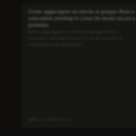
Come aggiungere un utente al gruppo Root e
concedere privilegi in Linux (in modo sicuro e
protetto)
Come aggiungere un utente al gruppo Root e
concedere privilegi in Linux (in modo sicuro) La
concessione dei privilegi di...
Mar 24, 2025
4 min