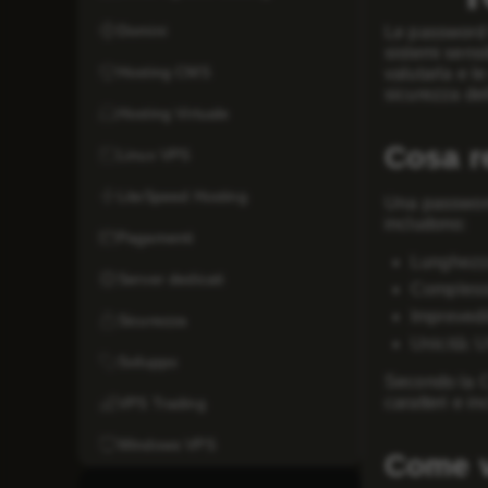
Domini
Le password f
sistemi sens
Hosting CMS
valutarla e l
sicurezza del
Hosting Virtuale
Cosa r
Linux VPS
LiteSpeed Hosting
Una password 
includono:
Pagamenti
Lunghezza
Server dedicati
Complessi
Imprevedib
Sicurezza
Unicità: 
Sviluppo
Secondo la C
caratteri e i
VPS Trading
Windows VPS
Come v