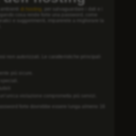
i ambienti
di hosting
, per salvaguardare i dati e i
piegando cosa rende forte una password, come
pratici e suggerimenti, imparerete a migliorare la
.
 non autorizzati. Le caratteristiche principali
nte più sicure.
speciali.
uibili
 un’unica violazione comprometta più servizi.
password forte dovrebbe essere lunga almeno 16