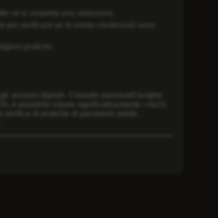
to se si sospetta una violazione.
 per verificare se le vostre credenziali sono
igliori pratiche.
 gli account digitali. Creando password lunghe,
 è possibile ridurre significativamente i rischi.
 verifica di pratiche di password solide,
.