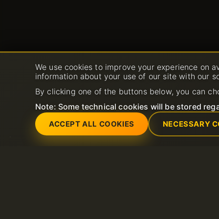
We use cookies to improve your experience on av
information about your use of our site with our s
By clicking one of the buttons below, you can ch
Note: Some technical cookies will be stored rega
ACCEPT ALL COOKIES
NECESSARY C
Servizi
Supporto
Certificati SSL (https)
Aprire un nuovo tic
Dominio
supporto
LiteSpeed Hosting
FAQ
Server dedicati
Base di conoscenz
Certificati SSL