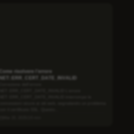
Come risolvere l’errore
NET::ERR_CERT_DATE_INVALID
Correzione dell’errore
NET::ERR_CERT_DATE_INVALID L’errore
NET::ERR_CERT_DATE_INVALID interrompe le
connessioni sicure ai siti web, segnalando un problema
con il certificato SSL. Questo...
Mar 20, 2025
5 min