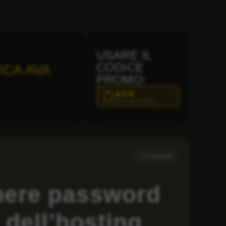
USARE IL
CODICE
ICA AVA
PROMO:
AVA
Clicca per copiare
Condividi
nere password
a dell’hosting