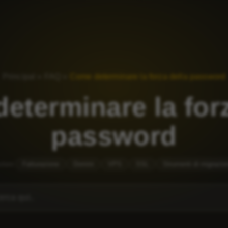
Principal
»
FAQ
»
Come determinare la forza della password
eterminare la forz
password
olare
Fatturazione
Domini
VPS
SSL
Strumenti di migrazio