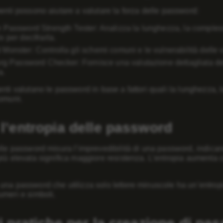
enti possono aiutare a valutare la forza delle password:
 Password Strength Tester: Analizza la lunghezza, la complessi
 per decifrarla.
Monster: Controlla gli schemi comuni e le vulnerabilità delle 
org Password Checker: Fornisce una valutazione dettagliata del
a.
nti valutano le password in base a fattori quali la lunghezza, la
comuni.
 l’entropia delle password
lle password misura l’imprevedibilità di una password, indicand
iù elevata significa maggiore resistenza. L’entropia aumenta 
na password che utilizza solo lettere minuscole ha un’entropia 
umeri e simboli.