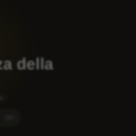
a della
ne
⌘
K