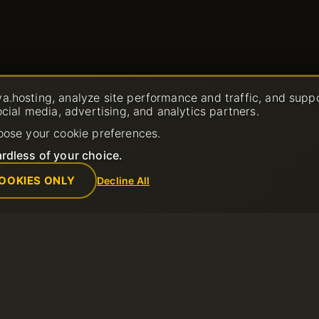
a.hosting, analyze site performance and traffic, and supp
ocial media, advertising, and analytics partners.
oose your cookie preferences.
rdless of your choice.
OOKIES ONLY
Decline All
Azienda
Regole
ket di
Chi siamo
Politica di Util
Contacts
Termini di Serv
Centro dati
Politica di Ri
e
Notizie
Termini di utili
Programma di Affiliazione
Informativa sul