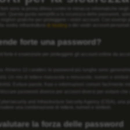
orti sono la prima difesa contro le minacce informatiche negl
ibili. Questa guida semplifica la sicurezza delle password, s
e migliori pratiche per proteggere i vostri account. Con esempi 
la vostra infrastruttura
di hosting
o dei vostri account personali
ende forte una password?
forte è essenziale per proteggere gli account online da accessi
: Almeno 12 caratteri; le password più lunghe sono generalme
tà: Un mix di lettere maiuscole e minuscole, numeri e simboli 
ilità: Evitare parole, frasi o informazioni comuni facilmente int
Utilizzare password diverse per account diversi per evitare che
ybersecurity and Infrastructure Security Agency (CISA), una 
ncludere una combinazione di lettere, numeri e simboli.
alutare la forza delle password