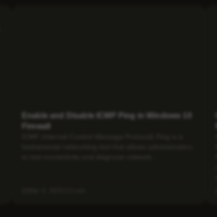
Enable and Disable ICMP Ping in Windows 10
Firewall
ICMP (Internet Control Message Protocol) Ping is a
fundamental networking tool that allows administrators
to test connectivity and diagnose network...
Mar 4, 2025
3 min