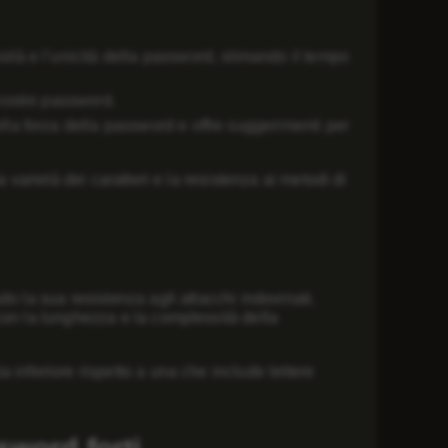
tà e l’unicità della password, stimando il tempo
vostre password.
la forza della password e offre suggerimenti per
 varietà dei caratteri e la resistenza ai metodi di
o la sua resistenza agli attacchi indovinati.
con la lunghezza e la complessità della
inferiore rispetto a una che include lettere