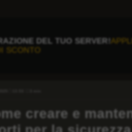
RAZIONE DEL TUO SERVER!
APPL
DI SCONTO
2025
13:53
3 min
me creare e mante
orti per la sicurezz