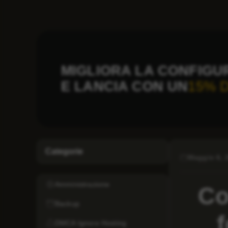
MIGLIORA LA CONFIGU
E LANCIA CON UN
15% 
Categorie
Maggio 6, 
Amministrazione
Co
Backup
f
DMCA Ignore Hosting