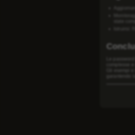
Aggiornam
Monitorag
state co
Istruirsi:
Conclu
Le password f
complesse e u
Gli esempi e 
garantendo la